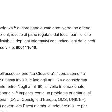
violenza è ancora pane quotidiano”, verranno offerte
zioni, rosette di pane regalate dai locali panifici che
distribuiti depliant informativi con indicazioni delle sedi
 servizio:
800111640
.
ell’associazione “La Clessidra”, ricorda come “la
 rimasta invisibile fino agli anni ’70 e considerata
erferire. Negli anni ’90, a livello internazionale, il
 donne si è imposta come un problema prioritario, al
azionali (ONU, Consiglio d’Europa, OMS, UNICEF)
 governi dei Paesi membri di adottare misure per