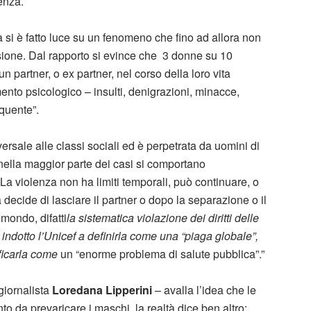
enza.
ia si è fatto luce su un fenomeno che fino ad allora non
nsione. Dal rapporto si evince che 3 donne su 10
n partner, o ex partner, nel corso della loro vita
mento psicologico – insulti, denigrazioni, minacce,
equente”.
ersale alle classi sociali ed è perpetrata da uomini di
 nella maggior parte dei casi si comportano
 La violenza non ha limiti temporali, può continuare, o
ecide di lasciare il partner o dopo la separazione o il
mondo, difatti
la sistematica violazione dei diritti delle
 indotto l’Unicef a definirla come una “piaga globale”,
ificarla come
un “enorme problema di salute pubblica”.”
giornalista
Loredana Lipperini
– avalla l’idea che le
o da prevaricare i maschi, la realtà dice ben altro: