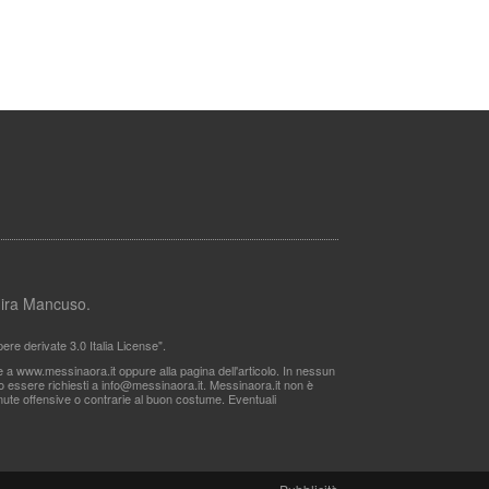
lmira Mancuso.
re derivate 3.0 Italia License".
le a www.messinaora.it oppure alla pagina dell'articolo. In nessun
no essere richiesti a
info@messinaora.it
. Messinaora.it non è
itenute offensive o contrarie al buon costume. Eventuali