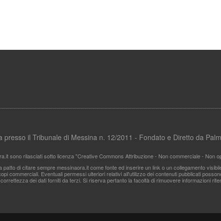
ata presso il Tribunale di Messina n. 12/2011 - Fondato e Diretto da Pa
ra.it sono rilasciati sotto licenza "Creative Commons Attribuzione - Non commerciale - Non ope
i a patto di citare sempre messinaora.it come fonte ed inserire un link o un collegamento visibi
pi commerciali. Eventuali permessi ulteriori relativi all'utilizzo dei contenuti pubblicati posso
 correttezza dei dati forniti da terzi. Si riserva pertanto la facoltà di rimuovere informazioni r