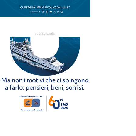
sponsorizzata