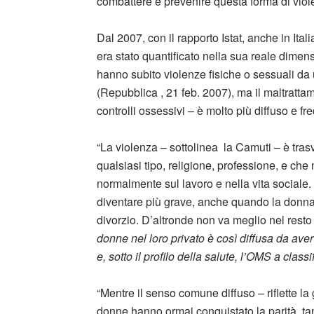
combattere e prevenire questa forma di viol
Dal 2007, con il rapporto Istat, anche in Ital
era stato quantificato nella sua reale dime
hanno subito violenze fisiche o sessuali da u
(Repubblica , 21 feb. 2007), ma il maltratta
controlli ossessivi – è molto più diffuso e fr
“La violenza – sottolinea la Camuti – è trasv
qualsiasi tipo, religione, professione, e che
normalmente sul lavoro e nella vita sociale.
diventare più grave, anche quando la donna d
divorzio. D’altronde non va meglio nel resto 
donne nel loro privato è così diffusa da aver
e, sotto il profilo della salute, l’OMS a class
“Mentre il senso comune diffuso – riflette la 
donne hanno ormai conquistato la parità, tant