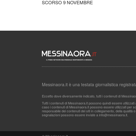
SCORSO 9 NOVEMBRE
Messinaora.it è una testata giornalistica registr
Eccetto dove diversamente indicato, tutti i contenuti di Messinao
Tutti i contenuti di Messinaora.it possono quindi essere utilizzat
caso i contenuti di Messinaora.it possono essere utilizzati per sco
responsabile dei contenuti dei siti in collegamento, della qualità o
segnalazioni possono essere inviate a
info@messinaora.it
.