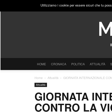
GIOVEDÌ, 6 AGOSTO 2026
ACCEDI
PUBBLICITÀ
Utilizziamo i cookie per essere sicuri che tu poss
HOME
CRONACA
POLITICA
ATTUALITÀ
Home
Attualità
GIORNATA INTERNAZIONALE CONT
Attualità
GIORNATA IN
CONTRO LA VI