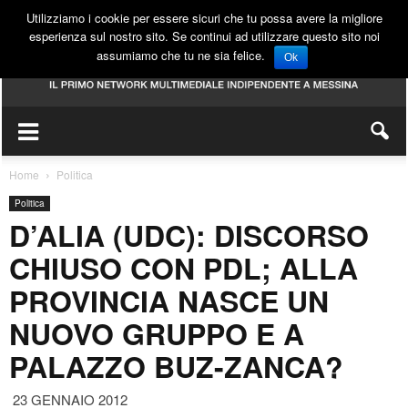
Utilizziamo i cookie per essere sicuri che tu possa avere la migliore
esperienza sul nostro sito. Se continui ad utilizzare questo sito noi
assumiamo che tu ne sia felice.
Ok
Home
Politica
Politica
D’ALIA (UDC): DISCORSO
CHIUSO CON PDL; ALLA
PROVINCIA NASCE UN
NUOVO GRUPPO E A
PALAZZO BUZ-ZANCA?
23 GENNAIO 2012