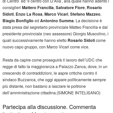
di Centro’ ed ‘Il centro con D’Alia’, alla quale hanno aderito i
consiglieri
Mattero Francilia
,
Salvatore Fiore
,
Rosario
Sidoti
,
Enzo La Rosa
,
Marco Vicari
,
Stefano Mazzeo
,
Biagio Bonfiglio
ed
Antonino Summa
. La decisione è
stata presa dal segretario provinciale Matteo Francilia e dal
presidente provinciale (neo assessore) Giorgio Muscolino, i
quali successivamente hanno eletto
Rosario Sidoti
come
nuovo capo gruppo, con Marco Vicari come vice.
Resta da capire come proseguirà il lavoro dell’UDC che
regge di fatto la maggioranza a Palazzo Zanca, dove, in un
crescendo di contraddizioni, le aspre critiche contro il
sindaco Buzzanca, che oggi appare politicamente sempre
più distante, non bastano a lasciare le poltrone
dell’amministrazione cittadina.(SIMONE INTELISANO)
Partecipa alla discussione. Commenta