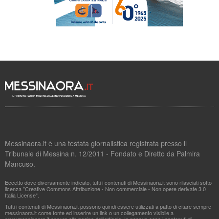
Messinaora.it è una testata giornalistica registrata presso il
Tribunale di Messina n. 12/2011 - Fondato e Diretto da Palmira
Mancuso.
Eccetto dove diversamente indicato, tutti i contenuti di Messinaora.it sono rilasciati sotto
licenza "Creative Commons Attribuzione - Non commerciale - Non opere derivate 3.0
Italia License".
Tutti i contenuti di Messinaora.it possono quindi essere utilizzati a patto di citare sempre
messinaora.it come fonte ed inserire un link o un collegamento visibile a
www.messinaora.it oppure alla pagina dell'articolo. In nessun caso i contenuti di