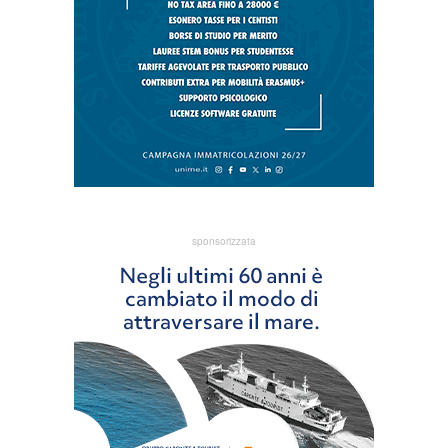
sponsorizzata