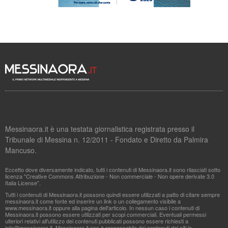
Messinaora.it è una testata giornalistica registrata presso il
Tribunale di Messina n. 12/2011 - Fondato e Diretto da Palmira
Mancuso.
Eccetto dove diversamente indicato, tutti i contenuti di Messinaora.it sono rilasciati sotto
licenza "Creative Commons Attribuzione - Non commerciale - Non opere derivate 3.0
Italia License".
Tutti i contenuti di Messinaora.it possono quindi essere utilizzati a patto di citare sempre
messinaora.it come fonte ed inserire un link o un collegamento visibile a
www.messinaora.it oppure alla pagina dell'articolo. In nessun caso i contenuti di
Messinaora.it possono essere utilizzati per scopi commerciali. Eventuali permessi
ulteriori relativi all'utilizzo dei contenuti pubblicati possono essere richiesti a
info@messinaora.it
. Messinaora.it non è responsabile dei contenuti dei siti in