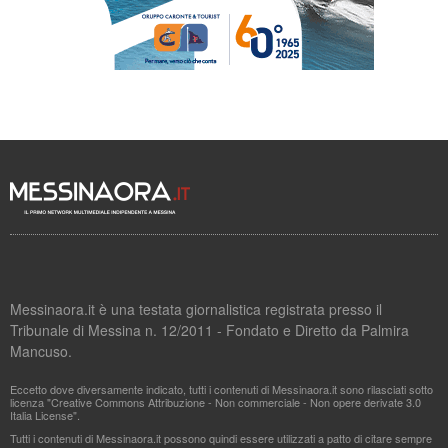
Messinaora.it è una testata giornalistica registrata presso il
Tribunale di Messina n. 12/2011 - Fondato e Diretto da Palmira
Mancuso.
Eccetto dove diversamente indicato, tutti i contenuti di Messinaora.it sono rilasciati sotto
licenza "Creative Commons Attribuzione - Non commerciale - Non opere derivate 3.0
Italia License".
Tutti i contenuti di Messinaora.it possono quindi essere utilizzati a patto di citare sempre