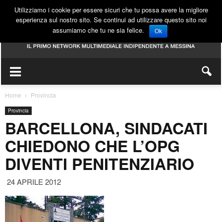
Utilizziamo i cookie per essere sicuri che tu possa avere la migliore
esperienza sul nostro sito. Se continui ad utilizzare questo sito noi
assumiamo che tu ne sia felice.
Ok
Home
Provincia
Provincia
BARCELLONA, SINDACATI
CHIEDONO CHE L’OPG
DIVENTI PENITENZIARIO
24 APRILE 2012