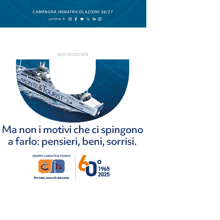
sponsorizzata