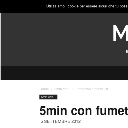
GIOVEDÌ, 6 AGOSTO 2026
ACCEDI
PUBBLICITÀ
Utilizziamo i cookie per essere sicuri che tu poss
Home
5min con...
5min con fumetto 70′
5min con...
5min con fumet
5 SETTEMBRE 2012