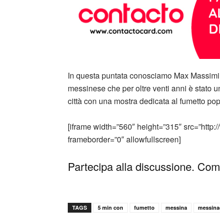
In questa puntata conosciamo Max Massimili
messinese che per oltre venti anni è stato un
città con una mostra dedicata al fumetto pop
[iframe width=”560″ height=”315″ src=”ht
frameborder=”0″ allowfullscreen]
Partecipa alla discussione. Comm
TAGS
5 min con
fumetto
messina
messina