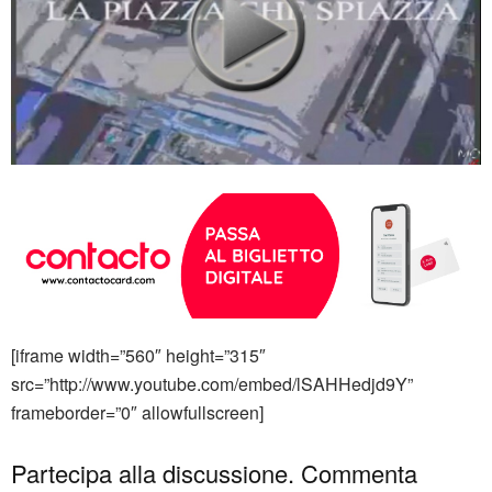
[iframe width=”560″ height=”315″
src=”http://www.youtube.com/embed/lSAHHedjd9Y”
frameborder=”0″ allowfullscreen]
Partecipa alla discussione. Commenta