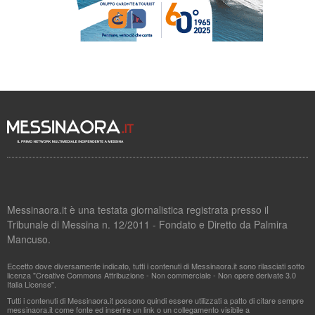
Messinaora.it è una testata giornalistica registrata presso il
Tribunale di Messina n. 12/2011 - Fondato e Diretto da Palmira
Mancuso.
Eccetto dove diversamente indicato, tutti i contenuti di Messinaora.it sono rilasciati sotto
licenza "Creative Commons Attribuzione - Non commerciale - Non opere derivate 3.0
Italia License".
Tutti i contenuti di Messinaora.it possono quindi essere utilizzati a patto di citare sempre
messinaora.it come fonte ed inserire un link o un collegamento visibile a