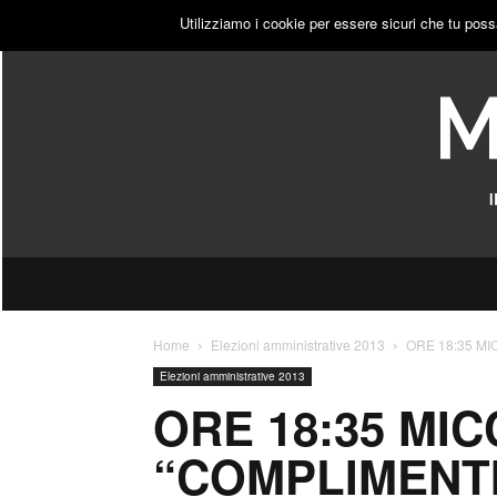
SABATO, 8 AGOSTO 2026
ACCEDI
PUBBLICITÀ
Utilizziamo i cookie per essere sicuri che tu poss
Home
Elezioni amministrative 2013
ORE 18:35 MI
Elezioni amministrative 2013
ORE 18:35 MIC
“COMPLIMENTI