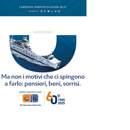
sponsorizzata