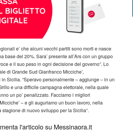
regionali e’ che alcuni vecchi partiti sono morti e nasce
u una base del 20%. Sara’ presente all’Ars con un gruppo
 voce e il suo peso in ogni decisione del governo”. Lo
nale di Grande Sud Gianfranco Micciche’,
i in Sicilia. ”Speravo personalmente – aggiunge – in un
Grillo e una difficile campagna elettorale, nella quale
hanno un po’ penalizzato. Facciamo i migliori
icciche’ – e gli auguriamo un buon lavoro, nella
stagione di nuovo sviluppo per la Sicilia”.
enta l'articolo su Messinaora.it