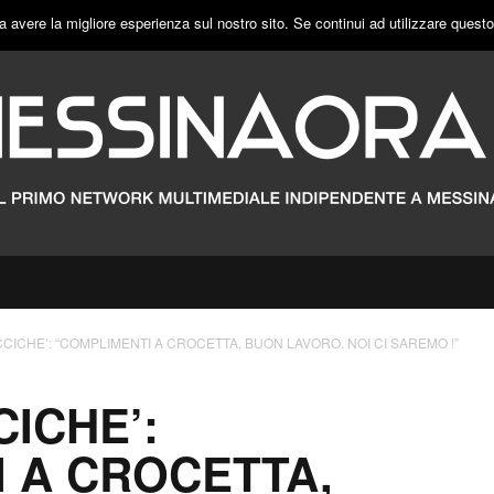
a avere la migliore esperienza sul nostro sito. Se continui ad utilizzare quest
CCICHE’: “COMPLIMENTI A CROCETTA, BUON LAVORO. NOI CI SAREMO !”
CICHE’:
 A CROCETTA,