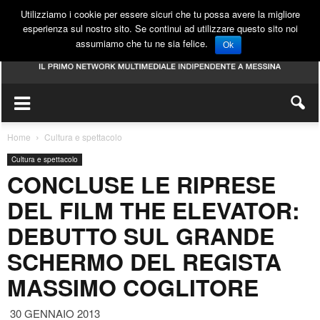
Utilizziamo i cookie per essere sicuri che tu possa avere la migliore
esperienza sul nostro sito. Se continui ad utilizzare questo sito noi
assumiamo che tu ne sia felice.
Ok
Home
Cultura e spettacolo
Cultura e spettacolo
CONCLUSE LE RIPRESE
DEL FILM THE ELEVATOR:
DEBUTTO SUL GRANDE
SCHERMO DEL REGISTA
MASSIMO COGLITORE
30 GENNAIO 2013