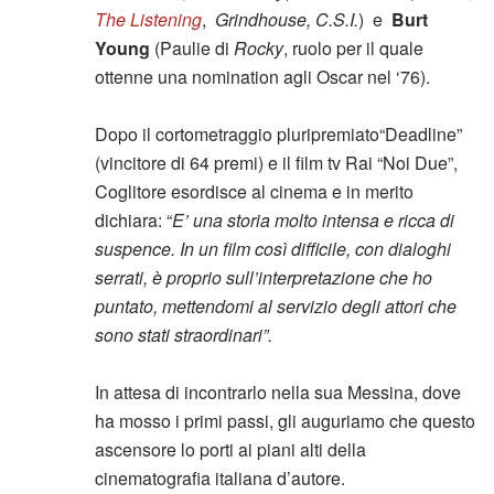
The Listening
,
Grindhouse, C.S.I.
) e
Burt
Young
(Paulie di
Rocky
, ruolo per il quale
ottenne una nomination agli Oscar nel ‘76).
Dopo il cortometraggio pluripremiato“Deadline”
(vincitore di 64 premi) e il film tv Rai “Noi Due”,
Coglitore esordisce al cinema e in merito
dichiara: “
E’ una storia molto intensa e ricca di
suspence. In un film così difficile, con dialoghi
serrati, è proprio sull’interpretazione che ho
puntato, mettendomi al servizio degli attori che
sono stati straordinari”.
In attesa di incontrarlo nella sua Messina, dove
ha mosso i primi passi, gli auguriamo che questo
ascensore lo porti ai piani alti della
cinematografia italiana d’autore.