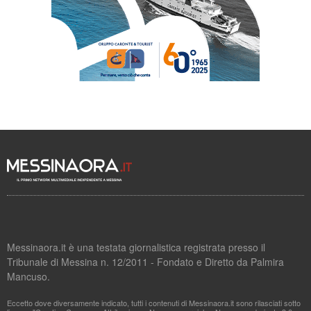
Messinaora.it è una testata giornalistica registrata presso il
Tribunale di Messina n. 12/2011 - Fondato e Diretto da Palmira
Mancuso.
Eccetto dove diversamente indicato, tutti i contenuti di Messinaora.it sono rilasciati sotto