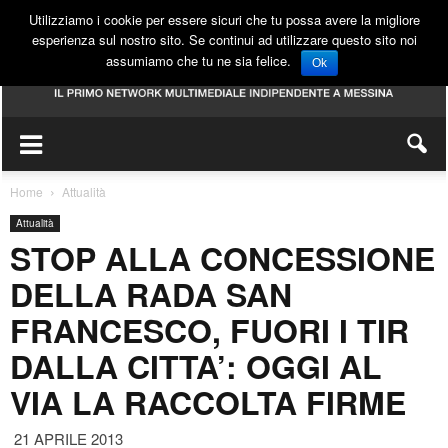
Utilizziamo i cookie per essere sicuri che tu possa avere la migliore
esperienza sul nostro sito. Se continui ad utilizzare questo sito noi
assumiamo che tu ne sia felice.
Ok
Home
Attualità
Attualità
STOP ALLA CONCESSIONE
DELLA RADA SAN
FRANCESCO, FUORI I TIR
DALLA CITTA’: OGGI AL
VIA LA RACCOLTA FIRME
21 APRILE 2013