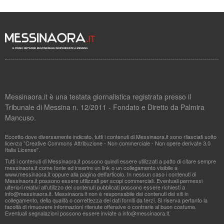
Messinaora.it è una testata giornalistica registrata presso il
Tribunale di Messina n. 12/2011 - Fondato e Diretto da Palmira
Mancuso.
Eccetto dove diversamente indicato, tutti i contenuti di Messinaora.it sono rilasciati sotto
licenza "Creative Commons Attribuzione - Non commerciale - Non opere derivate 3.0
Italia License".
Tutti i contenuti di Messinaora.it possono quindi essere utilizzati a patto di citare sempre
messinaora.it come fonte ed inserire un link o un collegamento visibile a
www.messinaora.it oppure alla pagina dell'articolo. In nessun caso i contenuti di
Messinaora.it possono essere utilizzati per scopi commerciali. Eventuali permessi
ulteriori relativi all'utilizzo dei contenuti pubblicati possono essere richiesti a
info@messinaora.it
. Messinaora.it non è responsabile dei contenuti dei siti in
collegamento, della qualità o correttezza dei dati forniti da terzi. Si riserva pertanto la
facoltà di rimuovere informazioni ritenute offensive o contrarie al buon costume.
Eventuali segnalazioni possono essere inviate a
info@messinaora.it
.