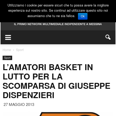
Utilizziamo i cookie per essere sicuri che tu possa avere la migliore
esperienza sul nostro sito. Se continui ad utilizzare questo sito noi
assumiamo che tu ne sia felice.
Ok
Home
Sport
Sport
L’AMATORI BASKET IN
LUTTO PER LA
SCOMPARSA DI GIUSEPPE
DISPENZIERI
27 MAGGIO 2013