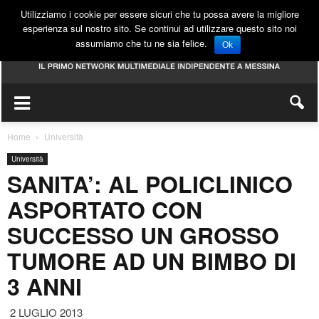
Utilizziamo i cookie per essere sicuri che tu possa avere la migliore
esperienza sul nostro sito. Se continui ad utilizzare questo sito noi
assumiamo che tu ne sia felice.
Ok
Home
Università
Università
SANITA’: AL POLICLINICO
ASPORTATO CON
SUCCESSO UN GROSSO
TUMORE AD UN BIMBO DI
3 ANNI
2 LUGLIO 2013