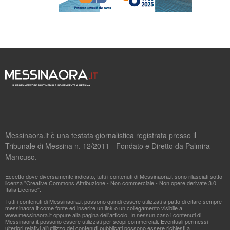
Messinaora.it è una testata giornalistica registrata presso il
Tribunale di Messina n. 12/2011 - Fondato e Diretto da Palmira
Mancuso.
Eccetto dove diversamente indicato, tutti i contenuti di Messinaora.it sono rilasciati sotto
licenza "Creative Commons Attribuzione - Non commerciale - Non opere derivate 3.0
Italia License".
Tutti i contenuti di Messinaora.it possono quindi essere utilizzati a patto di citare sempre
messinaora.it come fonte ed inserire un link o un collegamento visibile a
www.messinaora.it oppure alla pagina dell'articolo. In nessun caso i contenuti di
Messinaora.it possono essere utilizzati per scopi commerciali. Eventuali permessi
ulteriori relativi all'utilizzo dei contenuti pubblicati possono essere richiesti a