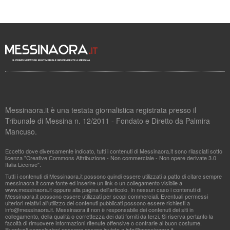
Messinaora.it è una testata giornalistica registrata presso il
Tribunale di Messina n. 12/2011 - Fondato e Diretto da Palmira
Mancuso.
Eccetto dove diversamente indicato, tutti i contenuti di Messinaora.it sono rilasciati sotto
licenza "Creative Commons Attribuzione - Non commerciale - Non opere derivate 3.0
Italia License".
Tutti i contenuti di Messinaora.it possono quindi essere utilizzati a patto di citare sempre
messinaora.it come fonte ed inserire un link o un collegamento visibile a
www.messinaora.it oppure alla pagina dell'articolo. In nessun caso i contenuti di
Messinaora.it possono essere utilizzati per scopi commerciali. Eventuali permessi
ulteriori relativi all'utilizzo dei contenuti pubblicati possono essere richiesti a
info@messinaora.it
. Messinaora.it non è responsabile dei contenuti dei siti in
collegamento, della qualità o correttezza dei dati forniti da terzi. Si riserva pertanto la
facoltà di rimuovere informazioni ritenute offensive o contrarie al buon costume.
Eventuali segnalazioni possono essere inviate a
info@messinaora.it
.