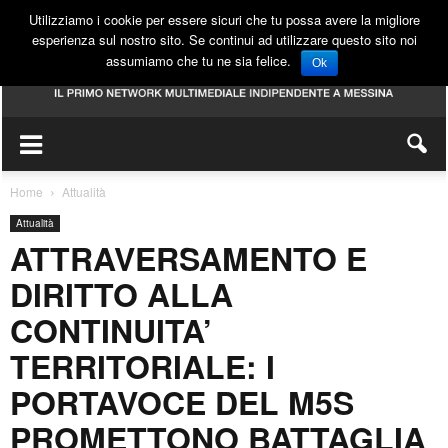
Utilizziamo i cookie per essere sicuri che tu possa avere la migliore
esperienza sul nostro sito. Se continui ad utilizzare questo sito noi
assumiamo che tu ne sia felice.
Ok
Home
Attualità
Attualità
ATTRAVERSAMENTO E
DIRITTO ALLA
CONTINUITA’
TERRITORIALE: I
PORTAVOCE DEL M5S
PROMETTONO BATTAGLIA