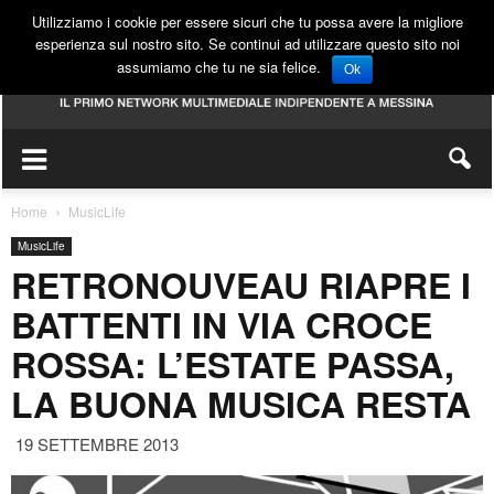
Utilizziamo i cookie per essere sicuri che tu possa avere la migliore
esperienza sul nostro sito. Se continui ad utilizzare questo sito noi
assumiamo che tu ne sia felice.
Ok
Home
MusicLife
MusicLife
RETRONOUVEAU RIAPRE I
BATTENTI IN VIA CROCE
ROSSA: L’ESTATE PASSA,
LA BUONA MUSICA RESTA
19 SETTEMBRE 2013