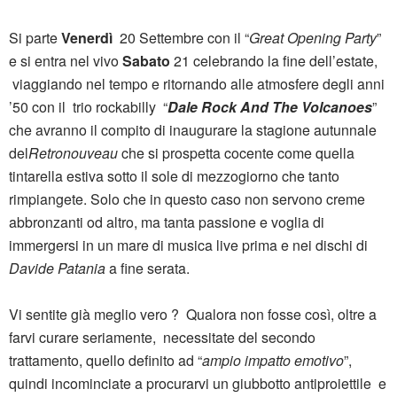
Si parte
Venerdì
20 Settembre con il “
Great Opening Party
”
e si entra nel vivo
Sabato
21 celebrando la fine dell’estate,
viaggiando nel tempo e ritornando alle atmosfere degli anni
’50 con il trio rockabilly “
Dale Rock And The Volcanoes
”
che avranno il compito di inaugurare la stagione autunnale
del
Retronouveau
che si prospetta cocente come quella
tintarella estiva sotto il sole di mezzogiorno che tanto
rimpiangete. Solo che in questo caso non servono creme
abbronzanti od altro, ma tanta passione e voglia di
immergersi in un mare di musica live prima e nei dischi di
Davide Patania
a fine serata.
Vi sentite già meglio vero ? Qualora non fosse così, oltre a
farvi curare seriamente, necessitate del secondo
trattamento, quello definito ad “
ampio impatto emotivo
”,
quindi incominciate a procurarvi un giubbotto antiproiettile e