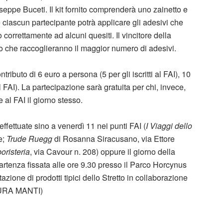
seppe Buceti. Il kit fornito comprenderà uno zainetto e
ciascun partecipante potrà applicare gli adesivi che
 correttamente ad alcuni quesiti. Il vincitore della
o che raccoglieranno il maggior numero di adesivi.
ributo di 6 euro a persona (5 per gli iscritti al FAI), 10
al FAI). La partecipazione sarà gratuita per chi, invece,
e al FAI il giorno stesso.
ffettuate sino a venerdì 11 nei punti FAI (
I Viaggi dello
e;
Trude Ruegg
di Rosanna Siracusano, via Ettore
oristeria
, via Cavour n. 208) oppure il giorno della
rtenza fissata alle ore 9.30 presso il Parco Horcynus
ione di prodotti tipici dello Stretto in collaborazione
AURA MANTI)