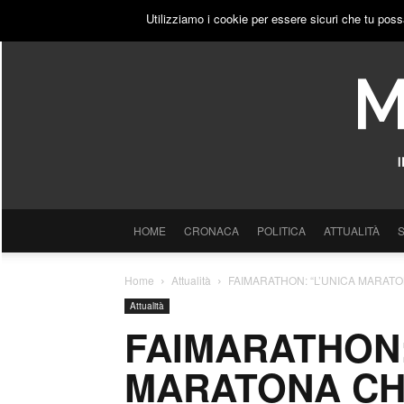
GIOVEDÌ, 6 AGOSTO 2026
ACCEDI
PUBBLICITÀ
Utilizziamo i cookie per essere sicuri che tu poss
HOME
CRONACA
POLITICA
ATTUALITÀ
Home
Attualità
FAIMARATHON: “L’UNICA MARATO
Attualità
FAIMARATHON:
MARATONA CH