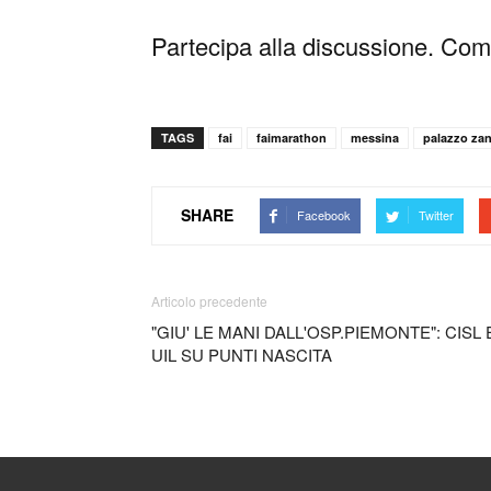
Partecipa alla discussione. Comm
TAGS
fai
faimarathon
messina
palazzo za
SHARE
Facebook
Twitter
Articolo precedente
"GIU' LE MANI DALL'OSP.PIEMONTE": CISL 
UIL SU PUNTI NASCITA