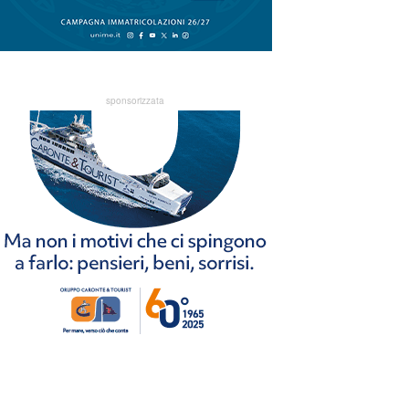
sponsorizzata