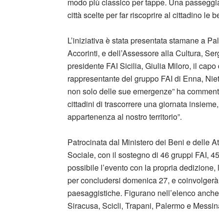
modo più classico per tappe. Una passeggiat
città scelte per far riscoprire al cittadino le 
L’iniziativa è stata presentata stamane a 
Accorinti, e dell’Assessore alla Cultura, Ser
presidente FAI Sicilia, Giulia Miloro, il 
rappresentante del gruppo FAI di Enna, Niett
non solo delle sue emergenze” ha commentat
cittadini di trascorrere una giornata insiem
appartenenza al nostro territorio”.
Patrocinata dal Ministero dei Beni e delle At
Sociale, con il sostegno di 46 gruppi FAI, 4
possibile l’evento con la propria dedizione,
per concludersi domenica 27, e coinvolgerà be
paesaggistiche. Figurano nell’elenco anche l
Siracusa, Scicli, Trapani, Palermo e Messina, p