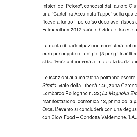
misteri del Peloro”, concessi dall’autore Giu
una “Cartolina Accumula Tappe” sulla quale 
riceverà lungo il percorso dopo aver risposto
Faimarathon 2013 sarà individuato tra color
La quota di partecipazione consisterà nel cont
euro per coppie o famiglie (8 per gli iscritti 
si iscriverà o rinnoverà a la propria iscrizion
Le iscrizioni alla maratona potranno essere e
Stretto
, viale della Libertà 145, zona Caront
Lombardo Pellegrino n. 22;
La Magnolia Erb
manifestazione, domenica 13, prima della pa
Orca. L’evento si concluderà con una degustaz
con Slow Food – Condotta Valdemone.(L