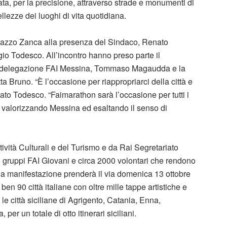
a, per la precisione, attraverso strade e monumenti di
bellezze dei luoghi di vita quotidiana.
Palazzo Zanca alla presenza del Sindaco, Renato
gio Todesco. All’incontro hanno preso parte il
capo delegazione FAI Messina, Tommaso Magaudda e la
a Bruno. “È l’occasione per riappropriarci della città e
o Todesco. “Faimarathon sarà l’occasione per tutti i
e, valorizzando Messina ed esaltando il senso di
tività Culturali e del Turismo e da Rai Segretariato
5 gruppi FAI Giovani e circa 2000 volontari che rendono
 la manifestazione prenderà il via domenica 13 ottobre
n 90 città italiane con oltre mille tappe artistiche e
e città siciliane di Agrigento, Catania, Enna,
er un totale di otto itinerari siciliani.