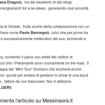
sca Dragoni,
ma del desiderio di dar sfogo
arrangiamenti fini a se stessi, generando così sonorità
.
ia di Orvieto, frutto anche della collaborazione con un
aliano come
Paolo Benvegnù
, colui che per primo ha
i e successivamente mettendoci del suo, scrivendo e
a, condiviso il palco con artisti del calibro di
cco che i Petramante sono nuovamente on the road . Il
appa del ”
Mini Tour
” Siciliano che toccherà anche
i quindi per evitare di perdervi lo show di una band
a , fattore da non trascurare. Noi vi abbiamo
LGERI
)
enta l'articolo su Messinaora.it