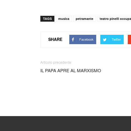
TAGS
musica
petramante
teatro pinelli occup
SHARE
Facebook
Twitter
Articolo precedente
IL PAPA APRE AL MARXISMO