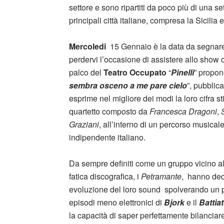
settore e sono ripartiti da poco più di una 
principali città italiane, compresa la Sicilia
Mercoledi
15 Gennaio è la data da segnare
perdervi l’occasione di assistere allo show c
palco del
Teatro Occupato
“
Pinelli
” propon
sembra osceno a me pare cielo
”, pubblic
esprime nel migliore dei modi la loro cifra sti
quartetto composto da
Francesca Dragoni
,
Graziani
, all’interno di un percorso musicale
indipendente italiano.
Da sempre definiti come un gruppo vicino alla
fatica discografica, i
Petramante
, hanno deci
evoluzione del loro sound spolverando un
episodi meno elettronici di
Bjork
e il
Battia
la capacità di saper perfettamente bilanciar