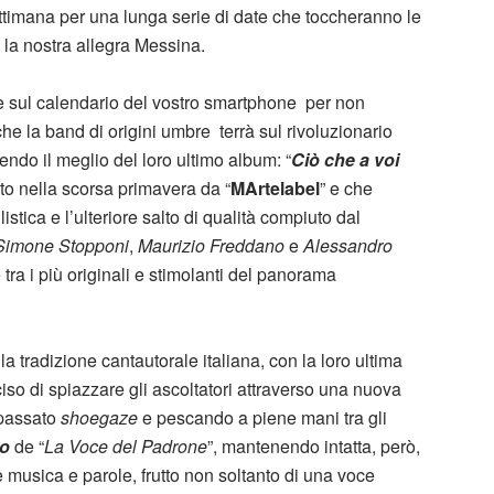
settimana per una lunga serie di date che toccheranno le
 e la nostra allegra Messina.
 sul calendario del vostro smartphone per non
he la band di origini umbre terrà sul rivoluzionario
endo il meglio del loro ultimo album: “
Ciò che a voi
ato nella scorsa primavera da “
MArtelabel
” e che
listica e l’ulteriore salto di qualità compiuto dal
Simone Stopponi
,
Maurizio Freddano
e
Alessandro
 tra i più originali e stimolanti del panorama
 tradizione cantautorale italiana, con la loro ultima
so di spiazzare gli ascoltatori attraverso una nuova
 passato
shoegaze
e pescando a piene mani tra gli
to
de “
La Voce del Padrone
”, mantenendo intatta, però,
e musica e parole, frutto non soltanto di una voce