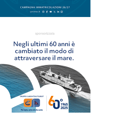
sponsorizzata