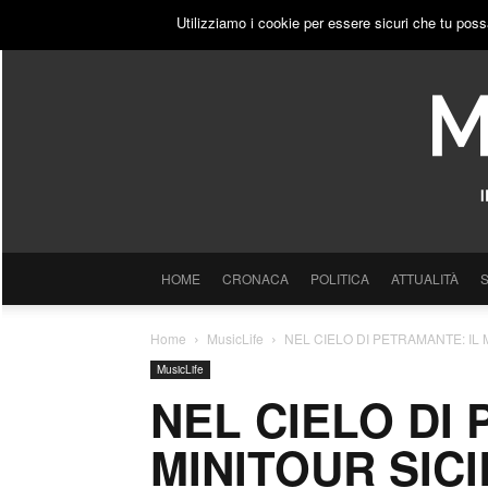
VENERDÌ, 7 AGOSTO 2026
ACCEDI
PUBBLICITÀ
Utilizziamo i cookie per essere sicuri che tu poss
HOME
CRONACA
POLITICA
ATTUALITÀ
Home
MusicLife
NEL CIELO DI PETRAMANTE: IL
MusicLife
NEL CIELO DI
MINITOUR SIC