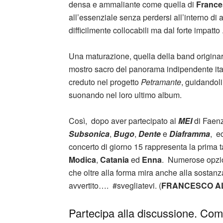
densa e ammaliante come quella di
France
all’essenziale senza perdersi all’interno di 
difficilmente collocabili ma dal forte impatto 
Una maturazione, quella della band originar
mostro sacro del panorama indipendente it
creduto nel progetto
Petramante
, guidandol
suonando nel loro ultimo album.
Così, dopo aver partecipato al
MEI
di Faenz
Subsonica
,
Bugo
,
Dente
e
Diaframma
, e
concerto di giorno 15 rappresenta la prima t
Modica
,
Catania
ed
Enna
. Numerose opzion
che oltre alla forma mira anche alla sostanz
avvertito…. #svegliatevi. (
FRANCESCO A
Partecipa alla discussione. Comm