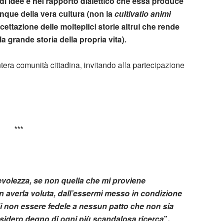
 di idee e nel rapporto dialettico che essa produce
nque della vera cultura (non la
cultivatio animi
ccettazione delle molteplici storie altrui che rende
a grande storia della propria vita).
ntera comunità cittadina, invitando alla partecipazione
***
evolezza, se non quella che mi proviene
 averla voluta, dall’essermi messo in condizione
di non essere fedele a nessun patto che non sia
nsidero degno di ogni più scandalosa ricerca
”.