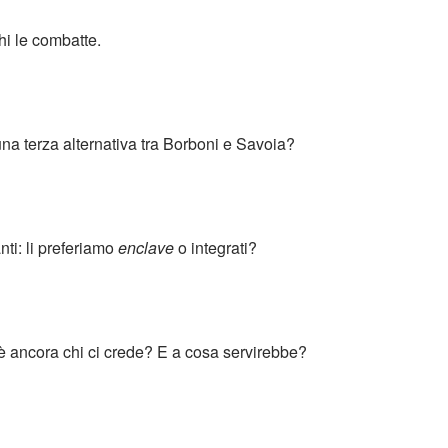
chi le combatte.
una terza alternativa tra Borboni e Savoia?
nti: li preferiamo
enclave
o integrati?
’è ancora chi ci crede? E a cosa servirebbe?