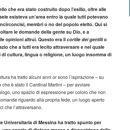
 che era stato costruito dopo l’esilio, oltre alle
aele esisteva un’area entro la quale tutti potevano
 incirconcisi, membri o no del popolo eletto. Qui si
ltare le domande della gente su Dio, e a
e opinioni altrui. Questo era il
cortile dei gentili
o
zio che a tutti era lecito attraversare e nel quale
i di cultura, lingua o religione, un luogo insomma di
ltura ha tratto alcuni anni or sono l’ispirazione – su
e che è stato il Cardinal Martini – per avviare
dialogo, uno spazio di espressione per coloro che non
omande riguardo alla propria fede, un luogo aperto
ci che l’attraversano.
e Universitaria di Messina ha tratto spunto per
, uno spazio di dialogo messo a disposizione della