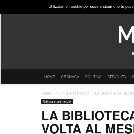
GIOVEDÌ, 6 AGOSTO 2026
ACCEDI
PUBBLICITÀ
Utilizziamo i cookie per essere sicuri che tu poss
HOME
CRONACA
POLITICA
ATTUALITÀ
Home
Cultura e spettacolo
LA BIBLIOTECA REGIO
Cultura e spettacolo
LA BIBLIOTEC
VOLTA AL MESE