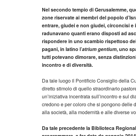
Nel secondo tempio di Gerusalemme, quello
zone riservate ai membri del popolo d’Isr
entrare, giudei e non giudei, circoncisi e
radunavano quanti erano disposti ad asco
rispondere in uno scambio rispettoso dell
pagani, in latino l’
atrium gentium
, uno spa
tutti potevano dimorare, senza distinzion
incontro e di diversità.
Da tale luogo il Pontificio Consiglio della Cu
diretto stimolo di quello straordinario pastor
un’iniziativa incentrata sull’incontro e sul 
credono e per coloro che si pongono delle d
alla società, alla modernità e alle diverse vo
Da tale precedente la Biblioteca Regional
programmare, a far data da gennaio 2014