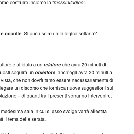
ome costruire insieme la “
messinitudine
”.
 e occulte
. Si può uscire dalla logica settaria?
ttore e affidato a un
relatore
che avrà 20 minuti di
questi seguirà un
obiettore
, anch’egli avrà 20 minuti a
 di vista, che non dovrà tanto essere necessariamente di
iegare un discorso che fornisca nuove suggestioni sul
tazione – di quanti tra i presenti vorranno intervenire.
medesima sala in cui si esso svolge verrà allestita
i il tema della serata.