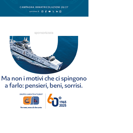
sponsorizzata