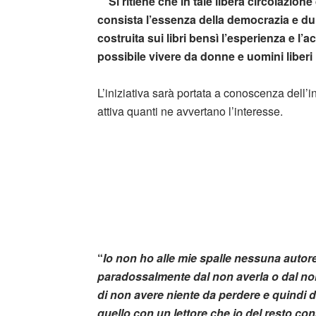
Si ritiene che in tale libera circolazione
consista l’essenza della democrazia e du
costruita sui libri bensì l’esperienza e l’a
possibile vivere da donne e uomini liberi l
L’iniziativa sarà portata a conoscenza dell’i
attiva quanti ne avvertano l’interesse.
“
Io non ho alle mie spalle nessuna autor
paradossalmente dal non averla o dal non
di non avere niente da perdere e quindi 
quello con un lettore che io del resto co