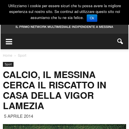
Utilizziamo i cookie per essere sicuri che tu possa avere la migliore
esperienza sul nostro sito. Se continui ad utilizzare questo sito noi
assumiamo che tu ne sia felice.
Ok
Home
Sport
Sport
CALCIO, IL MESSINA
CERCA IL RISCATTO IN
CASA DELLA VIGOR
LAMEZIA
5 APRILE 2014