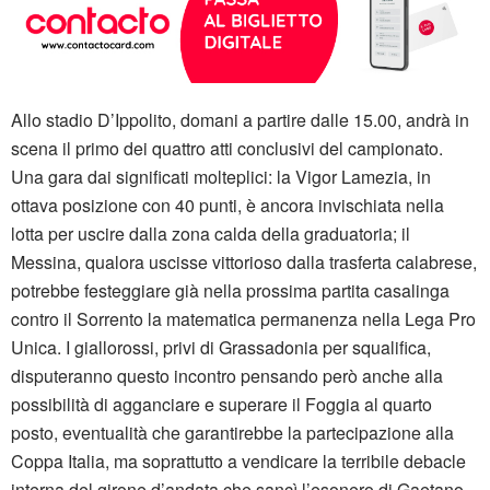
Allo stadio D’Ippolito, domani a partire dalle 15.00, andrà in
scena il primo dei quattro atti conclusivi del campionato.
Una gara dai significati molteplici: la Vigor Lamezia, in
ottava posizione con 40 punti, è ancora invischiata nella
lotta per uscire dalla zona calda della graduatoria; il
Messina, qualora uscisse vittorioso dalla trasferta calabrese,
potrebbe festeggiare già nella prossima partita casalinga
contro il Sorrento la matematica permanenza nella Lega Pro
Unica. I giallorossi, privi di Grassadonia per squalifica,
disputeranno questo incontro pensando però anche alla
possibilità di agganciare e superare il Foggia al quarto
posto, eventualità che garantirebbe la partecipazione alla
Coppa Italia, ma soprattutto a vendicare la terribile debacle
interna del girone d’andata che sancì l’esonero di Gaetano