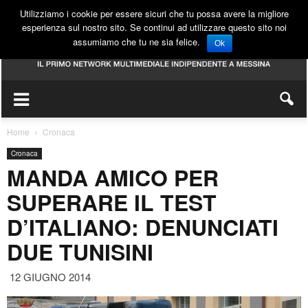
Utilizziamo i cookie per essere sicuri che tu possa avere la migliore
esperienza sul nostro sito. Se continui ad utilizzare questo sito noi
assumiamo che tu ne sia felice.
Ok
Home
Cronaca
Cronaca
MANDA AMICO PER
SUPERARE IL TEST
D’ITALIANO: DENUNCIATI
DUE TUNISINI
12 GIUGNO 2014