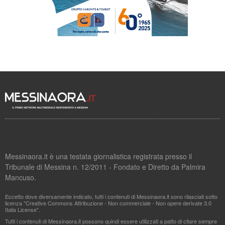
Messinaora.it è una testata giornalistica registrata presso il
Tribunale di Messina n. 12/2011 - Fondato e Diretto da Palmira
Mancuso.
Eccetto dove diversamente indicato, tutti i contenuti di Messinaora.it sono rilasciati sotto
licenza "Creative Commons Attribuzione - Non commerciale - Non opere derivate 3.0
Italia License".
Tutti i contenuti di Messinaora.it possono quindi essere utilizzati a patto di citare sempre