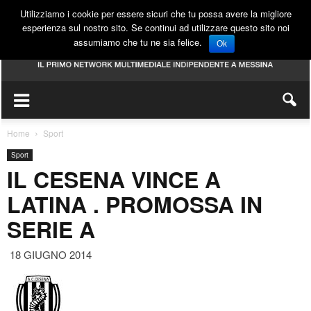
Utilizziamo i cookie per essere sicuri che tu possa avere la migliore
esperienza sul nostro sito. Se continui ad utilizzare questo sito noi
assumiamo che tu ne sia felice.
Ok
Home
Sport
Sport
IL CESENA VINCE A
LATINA . PROMOSSA IN
SERIE A
18 GIUGNO 2014