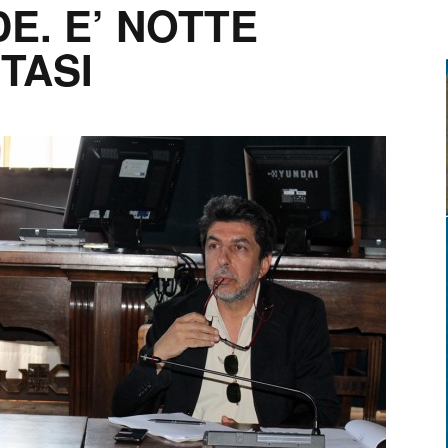
. E’ NOTTE
TASI