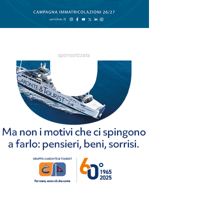
sponsorizzata