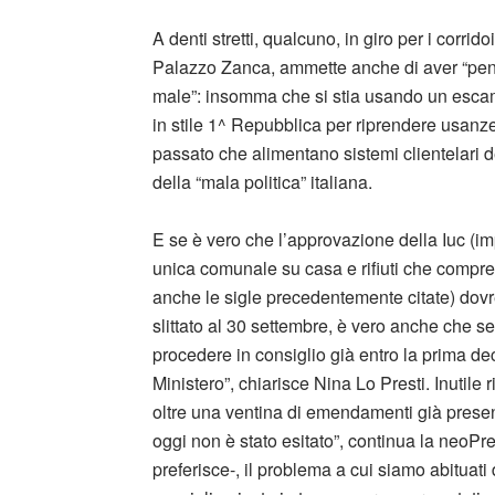
A denti stretti, qualcuno, in giro per i corridoi
Palazzo Zanca, ammette anche di aver “pe
male”: insomma che si stia usando un esc
in stile 1^ Repubblica per riprendere usanz
passato che alimentano sistemi clientelari 
della “mala politica” italiana.
E se è vero che l’approvazione della Iuc (i
unica comunale su casa e rifiuti che compr
anche le sigle precedentemente citate) dovr
slittato al 30 settembre, è vero anche che se
procedere in consiglio già entro la prima deca
Ministero”, chiarisce Nina Lo Presti. Inutile r
oltre una ventina di emendamenti già presen
oggi non è stato esitato”, continua la neoPr
preferisce-, il problema a cui siamo abituati