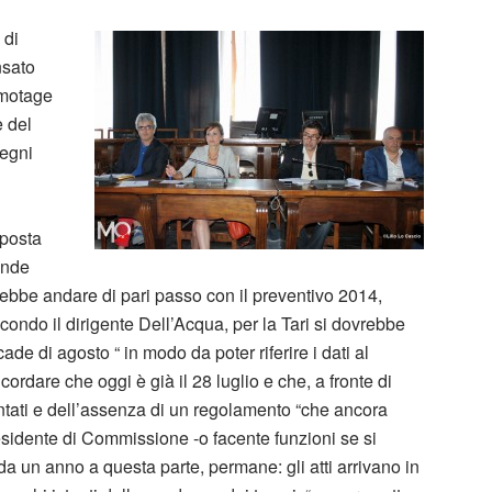
 di
nsato
amotage
e del
degni
mposta
ende
ebbe andare di pari passo con il preventivo 2014,
condo il dirigente Dell’Acqua, per la Tari si dovrebbe
de di agosto “ in modo da poter riferire i dati al
icordare che oggi è già il 28 luglio e che, a fronte di
tati e dell’assenza di un regolamento “che ancora
esidente di Commissione -o facente funzioni se si
 da un anno a questa parte, permane: gli atti arrivano in