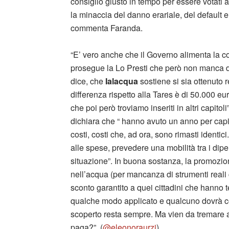
consiglio giusto in tempo per essere votati 
la minaccia del danno erariale, del default e 
commenta Faranda.
“E’ vero anche che il Governo alimenta la
prosegue la Lo Presti che però non manca di
dice, che
Ialacqua
sostiene si sia ottenuto r
differenza rispetto alla Tares è di 50.000 eu
che poi però troviamo inseriti in altri capi
dichiara che “ hanno avuto un anno per capire
costi, costi che, ad ora, sono rimasti identic
alle spese, prevedere una mobilità tra i dipe
situazione”. In buona sostanza, la promozio
nell’acqua (per mancanza di strumenti reali 
sconto garantito a quei cittadini che hanno
qualche modo applicato e qualcuno dovrà co
scoperto resta sempre. Ma vien da tremare a
paga?”. (
@eleonoraurzi
)