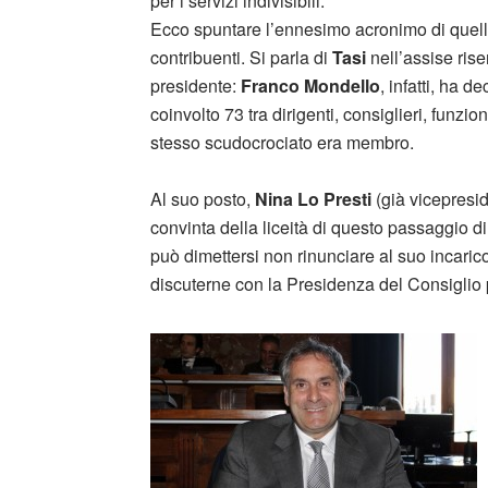
per i servizi indivisibili.
Ecco spuntare l’ennesimo acronimo di quelli 
contribuenti. Si parla di
Tasi
nell’assise rise
presidente:
Franco Mondello
, infatti, ha 
coinvolto 73 tra dirigenti, consiglieri, funzio
stesso scudocrociato era membro.
Al suo posto,
Nina Lo Presti
(già vicepresi
convinta della liceità di questo passaggio 
può dimettersi non rinunciare al suo incarico
discuterne con la Presidenza del Consiglio per