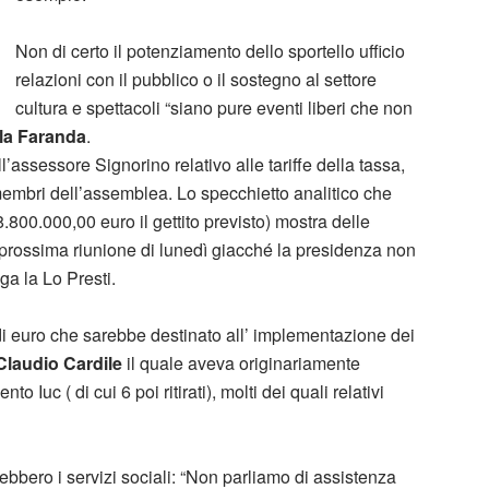
Non di certo il potenziamento dello sportello ufficio
relazioni con il pubblico o il sostegno al settore
cultura e spettacoli “siano pure eventi liberi che non
la Faranda
.
’assessore Signorino relativo alle tariffe della tassa,
embri dell’assemblea. Lo specchietto analitico che
8.800.000,00 euro il gettito previsto) mostra delle
prossima riunione di lunedì giacché la presidenza non
ga la Lo Presti.
 di euro che sarebbe destinato all’ implementazione dei
laudio Cardile
il quale aveva originariamente
Iuc ( di cui 6 poi ritirati), molti dei quali relativi
ebbero i servizi sociali: “Non parliamo di assistenza