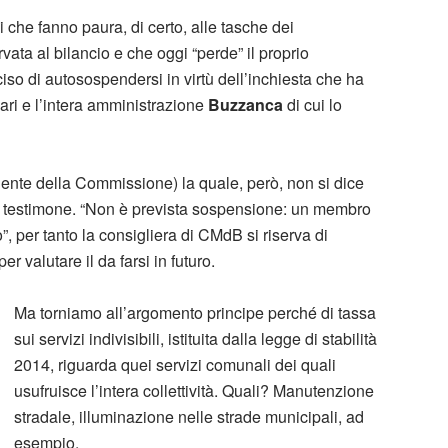
che fanno paura, di certo, alle tasche dei
rvata al bilancio e che oggi “perde” il proprio
deciso di autosospendersi in virtù dell’inchiesta che ha
nari e l’intera amministrazione
Buzzanca
di cui lo
dente della Commissione) la quale, però, non si dice
di testimone. “Non è prevista sospensione: un membro
”, per tanto la consigliera di CMdB si riserva di
 valutare il da farsi in futuro.
Ma torniamo all’argomento principe perché di tassa
sui servizi indivisibili, istituita dalla legge di stabilità
2014, riguarda quei servizi comunali dei quali
usufruisce l’intera collettività. Quali? Manutenzione
stradale, illuminazione nelle strade municipali, ad
esempio.