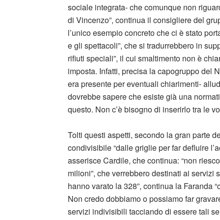
sociale integrata- che comunque non riguar
di Vincenzo”, continua il consigliere del g
l’unico esempio concreto che ci è stato port
e gli spettacoli”, che si tradurrebbero in supp
rifiuti speciali”, il cui smaltimento non è 
imposta. Infatti, precisa la capogruppo del
era presente per eventuali chiarimenti- allu
dovrebbe sapere che esiste già una normati
questo. Non c’è bisogno di inserirlo tra le vo
Tolti questi aspetti, secondo la gran parte de
condivisibile “dalle griglie per far defluire 
asserisce Cardile, che continua: “non riesc
milioni”, che verrebbero destinati ai servizi s
hanno varato la 328”, continua la Faranda “ch
Non credo dobbiamo o possiamo far gravare s
servizi indivisibili tacciando di essere tali se