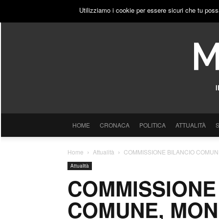
GIOVEDÌ, 6 AGOSTO 2026
ACCEDI
PUBBLICITÀ
Utilizziamo i cookie per essere sicuri che tu poss
HOME
CRONACA
POLITICA
ATTUALITÀ
Home
Attualità
COMMISSIONE BILANCIO COMUNE
Attualità
COMMISSIONE
COMUNE, MON