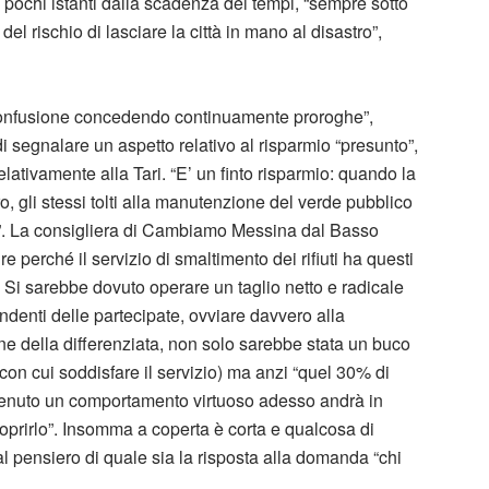
a pochi istanti dalla scadenza dei tempi, “sempre sotto
del rischio di lasciare la città in mano al disastro”,
 confusione concedendo continuamente proroghe”,
 segnalare un aspetto relativo al risparmio “presunto”,
elativamente alla Tari. “E’ un finto risparmio: quando la
ro, gli stessi tolti alla manutenzione del verde pubblico
toli”. La consigliera di Cambiamo Messina dal Basso
 perché il servizio di smaltimento dei rifiuti ha questi
i. Si sarebbe dovuto operare un taglio netto e radicale
ndenti delle partecipate, ovviare davvero alla
ne della differenziata, non solo sarebbe stata un buco
con cui soddisfare il servizio) ma anzi “quel 30% di
 tenuto un comportamento virtuoso adesso andrà in
prirlo”. Insomma a coperta è corta e qualcosa di
l pensiero di quale sia la risposta alla domanda “chi