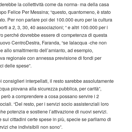
derebbe la collettività come da norma- ma della casa
ruppo Felice Per Messina; “questo, quantomeno, è stato
ato. Per non parlare poi dei 100.000 euro per la cultura
orti a 2, 3, 30, 40 associazioni; “ e altri 100.000 per i
chiaro perché dovrebbe essere di competenza di questa
 Nuovo CentroDestra, Faranda, “se Ialacqua -che non
de allo smaltimento dell’amianto, ad esempio,
va regionale con annessa previsione di fondi per
ci delle spese”.
i consiglieri interpellati, il resto sarebbe assolutamente
l’acqua piovana alla sicurezza pubblica, per carità”,
o però a comprendere a cosa possano servire i 2
ociali. “Del resto, per i servizi socio assistenziali loro
e potenzia e sostiene l’attivazione di nuovi servizi.
ui cittadini certe spese in più, specie se parliamo di
rvizi che indivisibili non sono”.