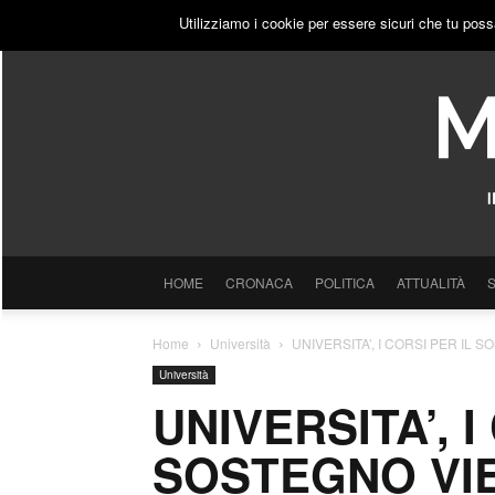
VENERDÌ, 7 AGOSTO 2026
ACCEDI
PUBBLICITÀ
Utilizziamo i cookie per essere sicuri che tu poss
HOME
CRONACA
POLITICA
ATTUALITÀ
Home
Università
UNIVERSITA’, I CORSI PER IL SO
Università
UNIVERSITA’, I
SOSTEGNO VIET