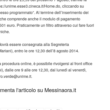
ps://unime.esse3.cineca.it/Home.do, cliccando su
ccesso programmato”. Al termine dell’inserimento dei
ca che comprende anche il modulo di pagamento
01 euro. Praticamente un filtro attraverso cui fare fuori
miche.
 dovrà essere consegnata alla Segreteria
riani), entro le ore 12,30 dell’8 agosto 2014.
procedura online, è possibile rivolgersi al front office
, dalle ore 9 alle ore 12,30, dal lunedì al venerdì,
o.verde@unime.it
.
enta l'articolo su Messinaora.it