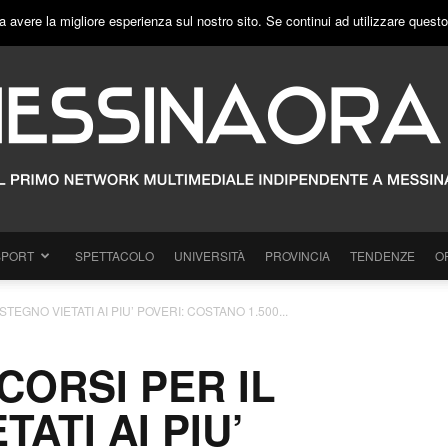
a avere la migliore esperienza sul nostro sito. Se continui ad utilizzare quest
SPORT
SPETTACOLO
UNIVERSITÀ
PROVINCIA
TENDENZE
O
STEGNO VIETATI AI PIU’ POVERI: COSTANO 1.500...
 CORSI PER IL
ATI AI PIU’