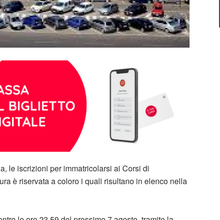
, le iscrizioni per immatricolarsi ai Corsi di
a è riservata a coloro i quali risultano in elenco nella
entro le ore 23,59 del prossimo 7 agosto, tramite la