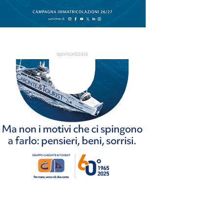
sponsorizzata