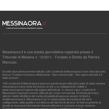
Messinaora.it è una testata giornalistica registrata presso il
Tribunale di Messina n. 12/2011 - Fondato e Diretto da Palmira
Mancuso.
Eccetto dove diversamente indicato, tutti i contenuti di Messinaora.it sono rilasciati sotto
licenza "Creative Commons Attribuzione - Non commerciale - Non opere derivate 3.0
Italia License".
Tutti i contenuti di Messinaora.it possono quindi essere utilizzati a patto di citare sempre
messinaora.it come fonte ed inserire un link o un collegamento visibile a
www.messinaora.it oppure alla pagina dell'articolo. In nessun caso i contenuti di
Messinaora.it possono essere utilizzati per scopi commerciali. Eventuali permessi
ulteriori relativi all'utilizzo dei contenuti pubblicati possono essere richiesti a
info@messinaora.it
. Messinaora.it non è responsabile dei contenuti dei siti in
collegamento, della qualità o correttezza dei dati forniti da terzi. Si riserva pertanto la
facoltà di rimuovere informazioni ritenute offensive o contrarie al buon costume.
Eventuali segnalazioni possono essere inviate a
info@messinaora.it
.