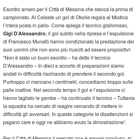
Esordio amaro per il Città di Messina che stecca la prima di
campionato. Al Celeste un gol di Okolie regala al Modica
l’intera posta in palio. Come spiega il tecnico giallorosso,
Gigi D’Alessandro
, il gol subito nella ripresa e l’espulsione
di Francesco Munafò hanno condizionato la prestazione dei
suoi uomini che non sono più riusciti ad essere propositivi:
“Non è stato un buon esordio – ha detto il tecnico
D’Alessandro – In dieci e accorto di preparazioni siamo
andati in difficoltà rischiando di prendere il secondo gol.
Purtroppo ci mancano i centimetri, concediamo troppo sulle
palle inattive. Nel secondo tempo il gol e l’espulsione ci
hanno tagliato le gambe – ha continuato il tecnico – Tuttavia
la squadra ha cercato di reagire cercando di mettere in
difficoltà gli avversari. In queste categorie le disattenzioni si
pagano care e oggi ne abbiamo avuto la dimostrazione”.
Per il Città di Messina il mercato non è ancora concluso, si