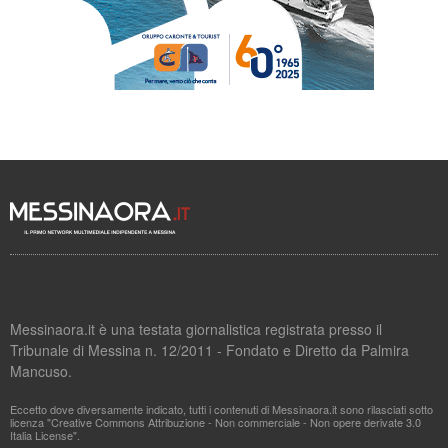
Messinaora.it è una testata giornalistica registrata presso il
Tribunale di Messina n. 12/2011 - Fondato e Diretto da Palmira
Mancuso.
Eccetto dove diversamente indicato, tutti i contenuti di Messinaora.it sono rilasciati sotto
licenza "Creative Commons Attribuzione - Non commerciale - Non opere derivate 3.0
Italia License".