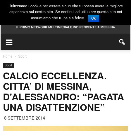
Utilizziamo i cookie per essere sicuri che tu possa avere la migliore
esperienza sul nostro sito. Se continui ad utilizzare questo sito noi
assumiamo che tu ne sia felice.
Ok
Home
Sport
Sport
CALCIO ECCELLENZA.
CITTA’ DI MESSINA,
D’ALESSANDRO: “PAGATA
UNA DISATTENZIONE”
8 SETTEMBRE 2014