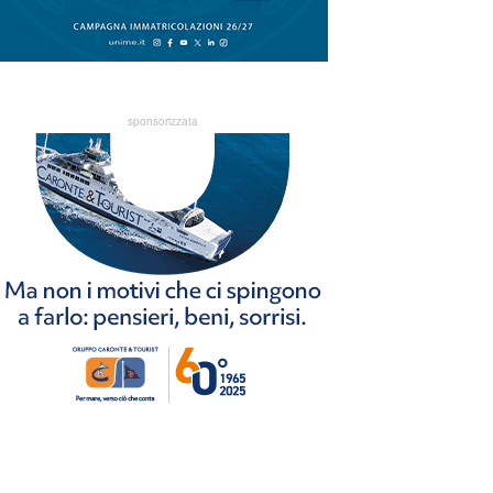
sponsorizzata