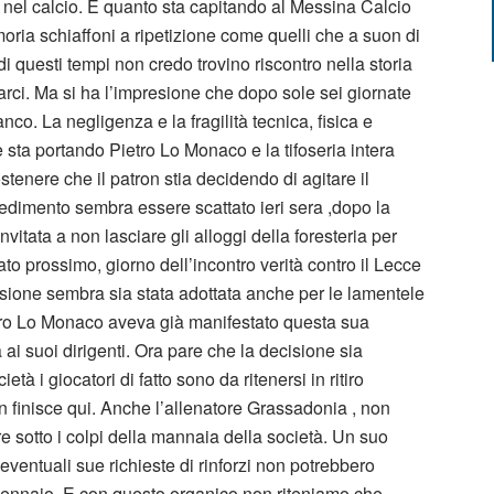
e nel calcio. E quanto sta capitando al Messina Calcio
moria schiaffoni a ripetizione come quelli che a suon di
i questi tempi non credo trovino riscontro nella storia
rci. Ma si ha l’impresione che dopo sole sei giornate
nco. La negligenza e la fragilità tecnica, fisica e
 sta portando Pietro Lo Monaco e la tifoseria intera
stenere che il patron stia decidendo di agitare il
edimento sembra essere scattato ieri sera ,dopo la
nvitata a non lasciare gli alloggi della foresteria per
to prossimo, giorno dell’incontro verità contro il Lecce
decisione sembra sia stata adottata anche per le lamentele
etro Lo Monaco aveva già manifestato questa sua
ai suoi dirigenti. Ora pare che la decisione sia
età i giocatori di fatto sono da ritenersi in ritiro
on finisce qui. Anche l’allenatore Grassadonia , non
 sotto i colpi della mannaia della società. Un suo
ventuali sue richieste di rinforzi non potrebbero
Gennaio. E con questo organico non riteniamo che