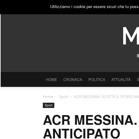
SABATO, 8 AGOSTO 2026
ACCEDI
PUBBLICITÀ
Utilizziamo i cookie per essere sicuri che tu poss
HOME
CRONACA
POLITICA
ATTUALITÀ
Home
Sport
ACR MESSINA. SCATTA IL RITIRO AN
Sport
ACR MESSINA. 
ANTICIPATO