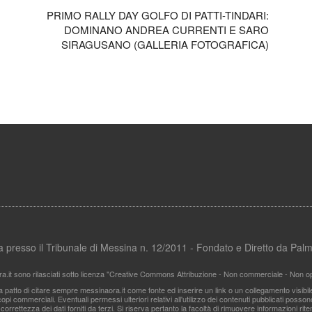
PRIMO RALLY DAY GOLFO DI PATTI-TINDARI:
DOMINANO ANDREA CURRENTI E SARO
SIRAGUSANO (GALLERIA FOTOGRAFICA)
ata presso il Tribunale di Messina n. 12/2011 - Fondato e Diretto da Pa
ra.it sono rilasciati sotto licenza "Creative Commons Attribuzione - Non commerciale - Non ope
i a patto di citare sempre messinaora.it come fonte ed inserire un link o un collegamento visibi
pi commerciali. Eventuali permessi ulteriori relativi all'utilizzo dei contenuti pubblicati posso
 correttezza dei dati forniti da terzi. Si riserva pertanto la facoltà di rimuovere informazioni r