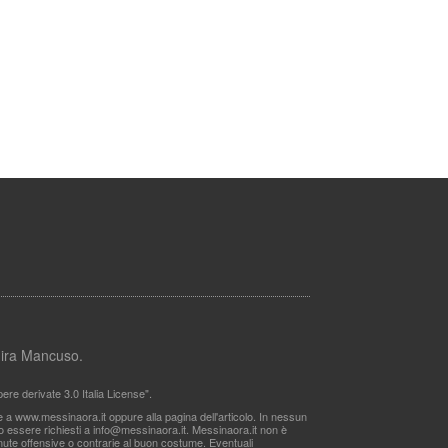
lmira Mancuso.
re derivate 3.0 Italia License".
le a www.messinaora.it oppure alla pagina dell'articolo. In nessun
no essere richiesti a
info@messinaora.it
. Messinaora.it non è
itenute offensive o contrarie al buon costume. Eventuali