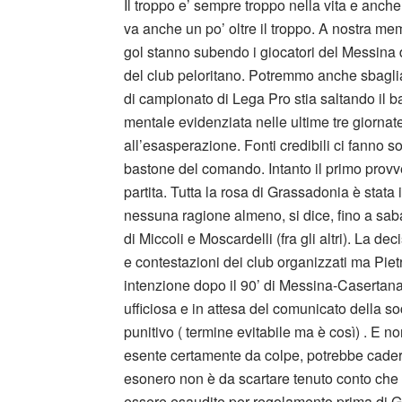
Il troppo e’ sempre troppo nella vita e anch
va anche un po’ oltre il troppo. A nostra me
gol stanno subendo i giocatori del Messina d
del club peloritano. Potremmo anche sbaglia
di campionato di Lega Pro stia saltando il ba
mentale evidenziata nelle ultime tre giornate
all’esasperazione. Fonti credibili ci fanno so
bastone del comando. Intanto il primo provv
partita. Tutta la rosa di Grassadonia è stata i
nessuna ragione almeno, si dice, fino a saba
di Miccoli e Moscardelli (fra gli altri). La 
e contestazioni dei club organizzati ma Pi
intenzione dopo il 90’ di Messina-Casertana 
ufficiosa e in attesa del comunicato della soci
punitivo ( termine evitabile ma è così) . E n
esente certamente da colpe, potrebbe cadere
esonero non è da scartare tenuto conto che e
essere esaudite per regolamento prima di 