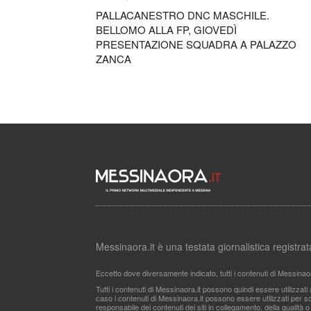
PALLACANESTRO DNC MASCHILE.
BELLOMO ALLA FP, GIOVEDÌ
PRESENTAZIONE SQUADRA A PALAZZO
ZANCA
Messinaora.it è una testata giornalistica registr
Eccetto dove diversamente indicato, tutti i contenuti di Messinao
Tutti i contenuti di Messinaora.it possono quindi essere utilizzat
caso i contenuti di Messinaora.it possono essere utilizzati per sco
responsabile dei contenuti dei siti in collegamento, della qualità o