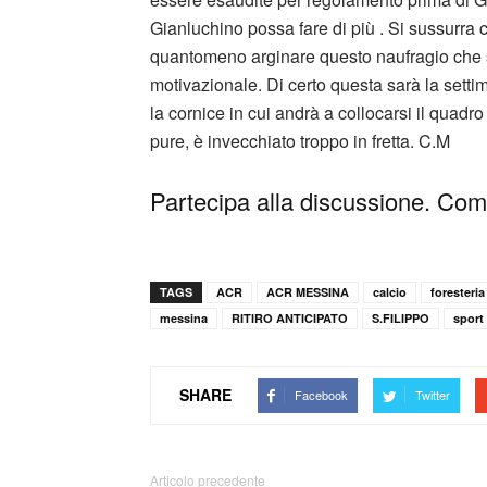
Gianluchino possa fare di più . Si sussurra c
quantomeno arginare questo naufragio che s
motivazionale. Di certo questa sarà la setti
la cornice in cui andrà a collocarsi il quadr
pure, è invecchiato troppo in fretta. C.M
Partecipa alla discussione. Comm
TAGS
ACR
ACR MESSINA
calcio
foresteria
messina
RITIRO ANTICIPATO
S.FILIPPO
sport
SHARE
Facebook
Twitter
Articolo precedente