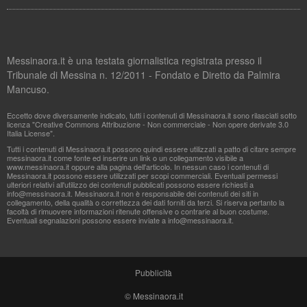
Messinaora.it è una testata giornalistica registrata presso il
Tribunale di Messina n. 12/2011 - Fondato e Diretto da Palmira
Mancuso.
Eccetto dove diversamente indicato, tutti i contenuti di Messinaora.it sono rilasciati sotto
licenza "Creative Commons Attribuzione - Non commerciale - Non opere derivate 3.0
Italia License".
Tutti i contenuti di Messinaora.it possono quindi essere utilizzati a patto di citare sempre
messinaora.it come fonte ed inserire un link o un collegamento visibile a
www.messinaora.it oppure alla pagina dell'articolo. In nessun caso i contenuti di
Messinaora.it possono essere utilizzati per scopi commerciali. Eventuali permessi
ulteriori relativi all'utilizzo dei contenuti pubblicati possono essere richiesti a
info@messinaora.it
. Messinaora.it non è responsabile dei contenuti dei siti in
collegamento, della qualità o correttezza dei dati forniti da terzi. Si riserva pertanto la
facoltà di rimuovere informazioni ritenute offensive o contrarie al buon costume.
Eventuali segnalazioni possono essere inviate a
info@messinaora.it
.
Pubblicità
© Messinaora.it