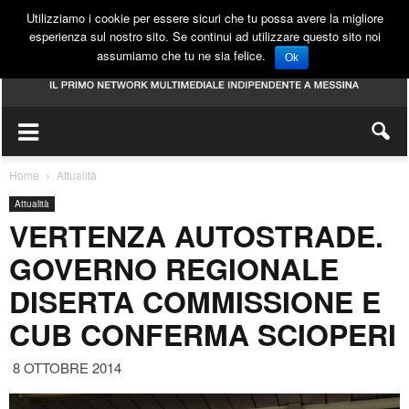
Utilizziamo i cookie per essere sicuri che tu possa avere la migliore
esperienza sul nostro sito. Se continui ad utilizzare questo sito noi
assumiamo che tu ne sia felice.
Ok
Home
Attualità
Attualità
VERTENZA AUTOSTRADE.
GOVERNO REGIONALE
DISERTA COMMISSIONE E
CUB CONFERMA SCIOPERI
8 OTTOBRE 2014