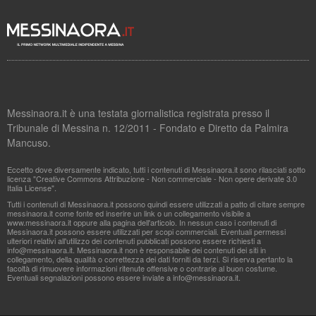
Messinaora.it è una testata giornalistica registrata presso il
Tribunale di Messina n. 12/2011 - Fondato e Diretto da Palmira
Mancuso.
Eccetto dove diversamente indicato, tutti i contenuti di Messinaora.it sono rilasciati sotto
licenza "Creative Commons Attribuzione - Non commerciale - Non opere derivate 3.0
Italia License".
Tutti i contenuti di Messinaora.it possono quindi essere utilizzati a patto di citare sempre
messinaora.it come fonte ed inserire un link o un collegamento visibile a
www.messinaora.it oppure alla pagina dell'articolo. In nessun caso i contenuti di
Messinaora.it possono essere utilizzati per scopi commerciali. Eventuali permessi
ulteriori relativi all'utilizzo dei contenuti pubblicati possono essere richiesti a
info@messinaora.it
. Messinaora.it non è responsabile dei contenuti dei siti in
collegamento, della qualità o correttezza dei dati forniti da terzi. Si riserva pertanto la
facoltà di rimuovere informazioni ritenute offensive o contrarie al buon costume.
Eventuali segnalazioni possono essere inviate a
info@messinaora.it
.