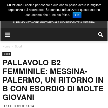
Utilizziamo i cookie per essere sicuri che tu possa avere la migliore
esperienza sul nostro sito. Se continui ad utilizzare questo sito noi
assumiamo che tu ne sia felice.
Ok
Home
Sport
Sport
PALLAVOLO B2
FEMMINILE: MESSINA-
PALERMO, UN RITORNO IN
B CON ESORDIO DI MOLTE
GIOVANI
17 OTTOBRE 2014