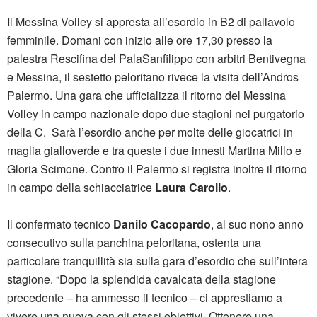
Il Messina Volley si appresta all’esordio in B2 di pallavolo
femminile. Domani con inizio alle ore 17,30 presso la
palestra Rescifina del PalaSanfilippo con arbitri Bentivegna
e Messina, il sestetto peloritano rivece la visita dell’Andros
Palermo. Una gara che ufficializza il ritorno del Messina
Volley in campo nazionale dopo due stagioni nel purgatorio
della C. Sarà l’esordio anche per molte delle giocatrici in
maglia gialloverde e tra queste i due innesti Martina Millo e
Gloria Scimone. Contro il Palermo si registra inoltre il ritorno
in campo della schiacciatrice
Laura Carollo
.
Il confermato tecnico
Danilo Cacopardo
, al suo nono anno
consecutivo sulla panchina peloritana, ostenta una
particolare tranquillità sia sulla gara d’esordio che sull’intera
stagione. “Dopo la splendida cavalcata della stagione
precedente – ha ammesso il tecnico – ci apprestiamo a
vivere una nuova con gli stessi obiettivi. Ottenere una