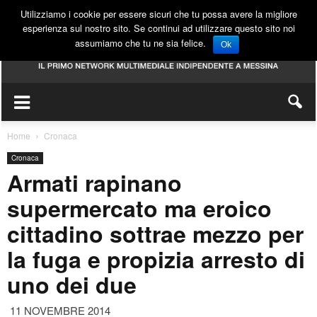
Utilizziamo i cookie per essere sicuri che tu possa avere la migliore
esperienza sul nostro sito. Se continui ad utilizzare questo sito noi
assumiamo che tu ne sia felice.
Ok
Home
Cronaca
Cronaca
Armati rapinano
supermercato ma eroico
cittadino sottrae mezzo per
la fuga e propizia arresto di
uno dei due
11 NOVEMBRE 2014