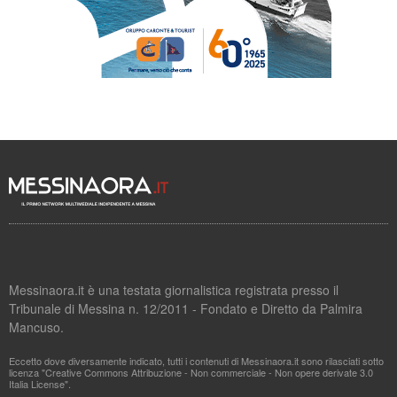
Messinaora.it è una testata giornalistica registrata presso il
Tribunale di Messina n. 12/2011 - Fondato e Diretto da Palmira
Mancuso.
Eccetto dove diversamente indicato, tutti i contenuti di Messinaora.it sono rilasciati sotto
licenza "Creative Commons Attribuzione - Non commerciale - Non opere derivate 3.0
Italia License".