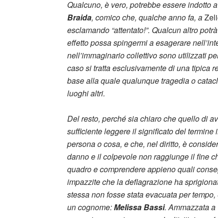
Qualcuno, è vero, potrebbe essere indotto a 
Braida
, comico che, qualche anno fa, a
Zel
esclamando “attentato!”. Qualcun altro potr
effetto possa spingermi a esagerare nell’int
nell’immaginario collettivo sono utilizzati per
caso si tratta esclusivamente di una tipica 
base alla quale qualunque tragedia o cata
luoghi altri.
Del resto, perché sia chiaro che quello di av
sufficiente leggere il significato del termine
persona o cosa, e che, nel diritto, è consid
danno e il colpevole non raggiunge il fine ch
quadro e comprendere appieno quali conse
impazzite che la deflagrazione ha sprigionat
stessa non fosse stata evacuata per tempo, 
un cognome:
Melissa Bassi
. Ammazzata a 1