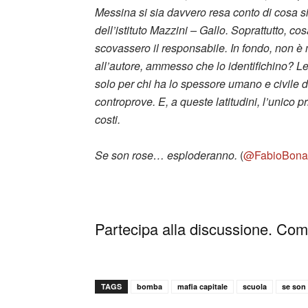
Messina si sia davvero resa conto di cosa s
dell’istituto Mazzini – Gallo. Soprattutto, co
scovassero il responsabile. In fondo, non è
all’autore, ammesso che lo identifichino? Le 
solo per chi ha lo spessore umano e civile d
controprove. E, a queste latitudini, l’unico pr
costi.
Se son rose… esploderanno.
(
@FabioBona
Partecipa alla discussione. Comm
TAGS
bomba
mafia capitale
scuola
se son