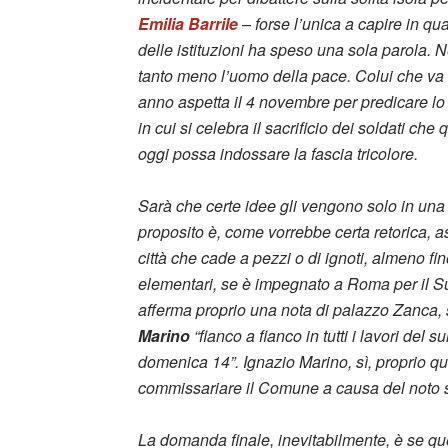
Emilia Barrile
– forse l’unica a capire in qu
delle istituzioni ha speso una sola parola. 
tanto meno l’uomo della pace. Colui che va 
anno aspetta il 4 novembre per predicare lo
in cui si celebra il sacrificio dei soldati ch
oggi possa indossare la fascia tricolore.
Sarà che certe idee gli vengono solo in una d
proposito è, come vorrebbe certa retorica, a
città che cade a pezzi o di ignoti, almeno f
elementari, se è impegnato a Roma per il 
afferma proprio una nota di palazzo Zanca,
Marino
“fianco a fianco in tutti i lavori del
domenica 14”. Ignazio Marino, sì, proprio que
commissariare il Comune a causa del noto s
La domanda finale, inevitabilmente, è se qu