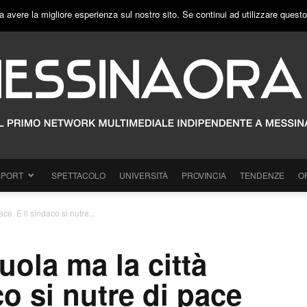
a avere la migliore esperienza sul nostro sito. Se continui ad utilizzare quest
SPORT
SPETTACOLO
UNIVERSITÀ
PROVINCIA
TENDENZE
O
ce. E il sindaco si nutre...
ola ma la città
co si nutre di pace