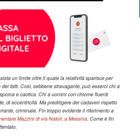
ta un limite oltre il quale la relatività sparisce per
za dei fatti. Così, sebbene stravagante, può esserci chi a
a sporca e caotica. Chi a uomini con chiome fluenti
te, di eccentricità. Ma prediligere dei cadaveri rispetto
rante, criminale. Fin troppo evidente il riferimento a
ementare Mazzini di via Natoli, a Messina
. Come è fin
tentato.