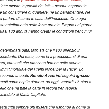
alche misura la gravità dei fatti – nessun esponente
Né un consigliere di quartiere, né un parlamentare. Né
a parlare di corda in casa dell’impiccato. Che ogni
 smantellamento delle forze armate. Proprio nel giorno
e quasi 100 anni fa hanno creato le condizioni per cui lui
eterminata data, fatto sta che il suo silenzio in
ssordante. Del resto, come fa a preoccuparsi di una
inora, criminali che piazzano bombe nelle scuole
Summit mondiale dei Premi Nobel per la Pace? Lo
 secondo la quale
Renato Accorinti
seguirà
Ignazio
 summit come ospite d’onore, da oggi, venerdì 12, sino a
llo che ha tutte la carte in regola per vedersi
candalo di Mafia Capitale.
esta città sempre più misera che risponde al nome di