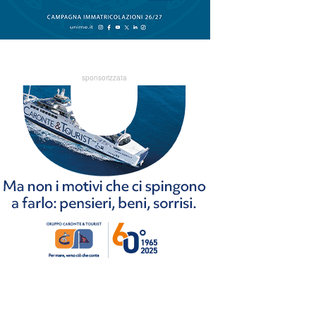
sponsorizzata