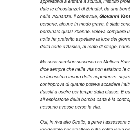
apprestava a entrare a scuola, l’istituto pro
date le circostanze) di Brindisi, da una bo
nelle vicinanze. Il colpevole,
Giovanni Vant
persone, alcune in modo grave, è stato con
benzinaio quasi 70enne, voleva compiere un 
notte ha preferito aspettare la luce del giorn
della corte d’Assise, al reato di strage, hanno
Ma cosa sarebbe successo se Melissa Bassi 
dice sempre che nella vita non esistono le c
se facessimo tesoro delle esperienze, sapre
controprova di quanto poteva accadere l’altr
riusciti a uscire per tempo dalla classe. E
all’esplosione della bomba carta è la contro
nessuno avesse perso la vita.
Qui, in riva allo Stretto, a parte l’assessor
incidentale per dibattere sulla solita isola 