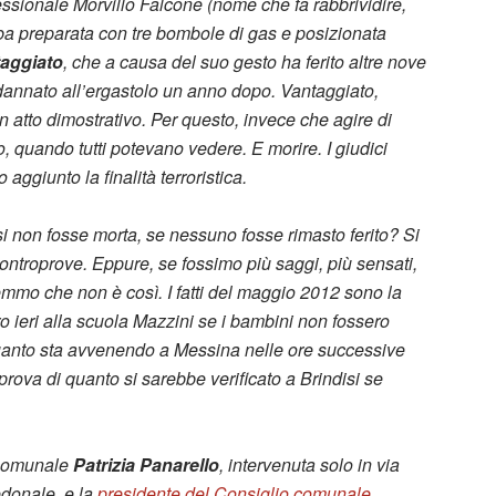
fessionale Morvillo Falcone (nome che fa rabbrividire,
mba preparata con tre bombole di gas e posizionata
aggiato
, che a causa del suo gesto ha ferito altre nove
dannato all’ergastolo un anno dopo. Vantaggiato,
atto dimostrativo. Per questo, invece che agire di
o, quando tutti potevano vedere. E morire. I giudici
 aggiunto la finalità terroristica.
non fosse morta, se nessuno fosse rimasto ferito? Si
ontroprove. Eppure, se fossimo più saggi, più sensati,
mmo che non è così. I fatti del maggio 2012 sono la
o ieri alla scuola Mazzini se i bambini non fossero
 quanto sta avvenendo a Messina nelle ore successive
prova di quanto si sarebbe verificato a Brindisi se
e comunale
Patrizia Panarello
, intervenuta solo in via
pedonale, e la
presidente del Consiglio comunale,