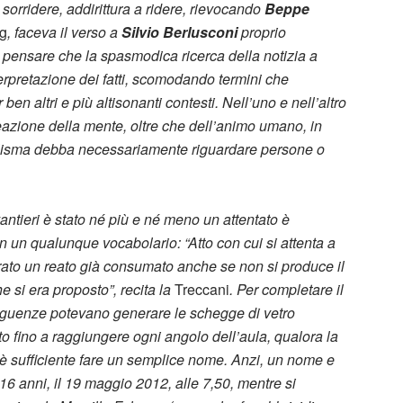
sorridere, addirittura a ridere, rievocando
Beppe
ig
, faceva il verso a
Silvio Berlusconi
proprio
à pensare che la spasmodica ricerca della notizia a
erpretazione dei fatti, scomodando termini che
 ben altri e più altisonanti contesti. Nell’uno e nell’altro
reazione della mente, oltre che dell’animo umano, in
clisma debba necessariamente riguardare persone o
antieri è stato né più e né meno un attentato è
 in un qualunque vocabolario: “Atto con cui si attenta a
erato un reato già consumato anche se non si produce il
e si era proposto”, recita la
Treccani
. Per completare il
guenze potevano generare le schegge di vetro
o fino a raggiungere ogni angolo dell’aula, qualora la
è sufficiente fare un semplice nome. Anzi, un nome e
6 anni, il 19 maggio 2012, alle 7,50, mentre si