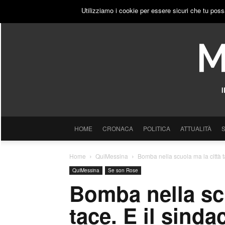
SABATO, 8 AGOSTO 2026
ACCEDI
PUBBLICITÀ
Utilizziamo i cookie per essere sicuri che tu poss
HOME
CRONACA
POLITICA
ATTUALITÀ
Home
QuiMessina
Bomba nella scuola ma la città ta
QuiMessina
Se son Rose
Bomba nella scu
tace. E il sinda