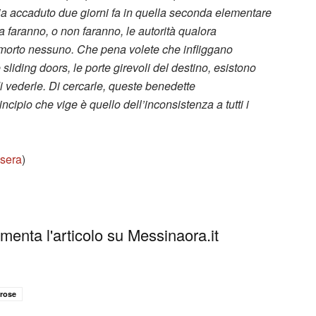
ia accaduto due giorni fa in quella seconda elementare
sa faranno, o non faranno, le autorità qualora
 morto nessuno. Che pena volete che infliggano
sliding doors, le porte girevoli del destino, esistono
i vederle. Di cercarle, queste benedette
incipio che vige è quello dell’inconsistenza a tutti i
sera
)
enta l'articolo su Messinaora.it
 rose