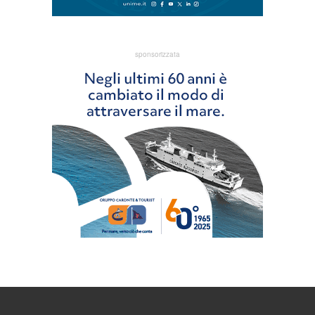
sponsorizzata