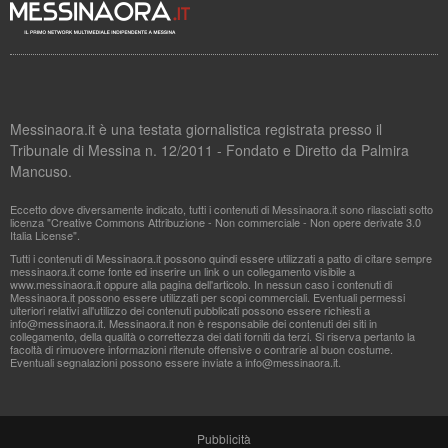
Messinaora.it è una testata giornalistica registrata presso il
Tribunale di Messina n. 12/2011 - Fondato e Diretto da Palmira
Mancuso.
Eccetto dove diversamente indicato, tutti i contenuti di Messinaora.it sono rilasciati sotto
licenza "Creative Commons Attribuzione - Non commerciale - Non opere derivate 3.0
Italia License".
Tutti i contenuti di Messinaora.it possono quindi essere utilizzati a patto di citare sempre
messinaora.it come fonte ed inserire un link o un collegamento visibile a
www.messinaora.it oppure alla pagina dell'articolo. In nessun caso i contenuti di
Messinaora.it possono essere utilizzati per scopi commerciali. Eventuali permessi
ulteriori relativi all'utilizzo dei contenuti pubblicati possono essere richiesti a
info@messinaora.it
. Messinaora.it non è responsabile dei contenuti dei siti in
collegamento, della qualità o correttezza dei dati forniti da terzi. Si riserva pertanto la
facoltà di rimuovere informazioni ritenute offensive o contrarie al buon costume.
Eventuali segnalazioni possono essere inviate a
info@messinaora.it
.
Pubblicità