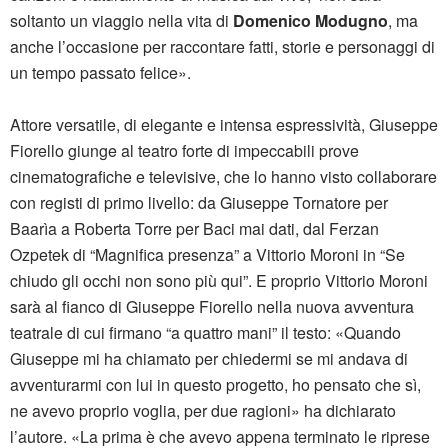
soltanto un viaggio nella vita di
Domenico Modugno
, ma
anche l’occasione per raccontare fatti, storie e personaggi di
un tempo passato felice».
Attore versatile, di elegante e intensa espressività, Giuseppe
Fiorello giunge al teatro forte di impeccabili prove
cinematografiche e televisive, che lo hanno visto collaborare
con registi di primo livello: da Giuseppe Tornatore per
Baarìa a Roberta Torre per Baci mai dati, dal Ferzan
Ozpetek di “Magnifica presenza” a Vittorio Moroni in “Se
chiudo gli occhi non sono più qui”. E proprio Vittorio Moroni
sarà al fianco di Giuseppe Fiorello nella nuova avventura
teatrale di cui firmano “a quattro mani” il testo: «Quando
Giuseppe mi ha chiamato per chiedermi se mi andava di
avventurarmi con lui in questo progetto, ho pensato che sì,
ne avevo proprio voglia, per due ragioni» ha dichiarato
l’autore. «La prima è che avevo appena terminato le riprese