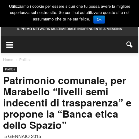
Utilizziamo i cookie per essere sicuri che tu possa avere la migliore
esperienza sul nostro sito. Se continui ad utilizzare questo sito noi
assumiamo che tu ne sia felice.
Ok
Home
Politica
Politica
Patrimonio comunale, per
Marabello “livelli semi
indecenti di trasparenza” e
propone la “Banca etica
dello Spazio”
5 GENNAIO 2015