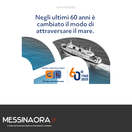
sponsorizzata