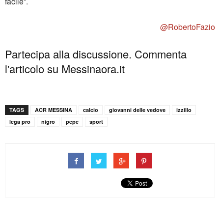
facile”.
@RobertoFazio
Partecipa alla discussione. Commenta
l'articolo su Messinaora.it
TAGS
ACR MESSINA
calcio
giovanni delle vedove
izzillo
lega pro
nigro
pepe
sport