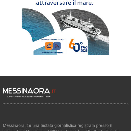
Messinaora.it è una testata giornalistica registrata presso il