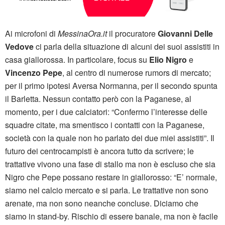
Ai microfoni di
MessinaOra.it
il procuratore
Giovanni Delle
Vedove
ci parla della situazione di alcuni dei suoi assistiti in
casa giallorossa. In particolare, focus su
Elio Nigro
e
Vincenzo Pepe
, al centro di numerose rumors di mercato;
per il primo ipotesi Aversa Normanna, per il secondo spunta
il Barletta. Nessun contatto però con la Paganese, al
momento, per i due calciatori: “Confermo l’interesse delle
squadre citate, ma smentisco i contatti con la Paganese,
società con la quale non ho parlato dei due miei assistiti”. Il
futuro dei centrocampisti è ancora tutto da scrivere; le
trattative vivono una fase di stallo ma non è escluso che sia
Nigro che Pepe possano restare in giallorosso: “E’ normale,
siamo nel calcio mercato e si parla. Le trattative non sono
arenate, ma non sono neanche concluse. Diciamo che
siamo in stand-by. Rischio di essere banale, ma non è facile