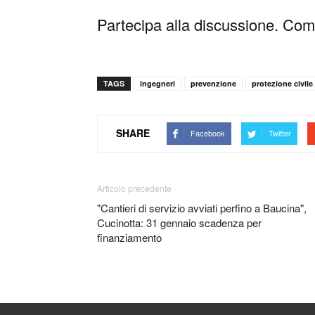
Partecipa alla discussione. Comm
TAGS
ingegneri
prevenzione
protezione civile
SHARE
Facebook
Twitter
Articolo precedente
"Cantieri di servizio avviati perfino a Baucina",
Cucinotta: 31 gennaio scadenza per
finanziamento