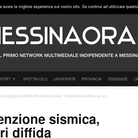
a avere la migliore esperienza sul nostro sito. Se continui ad utilizzare quest
SPORT
SPETTACOLO
UNIVERSITÀ
PROVINCIA
TENDENZE
O
ne ingegneri diffida Protezione civile: “Graduatorie attese da un...
enzione sismica,
i diffida