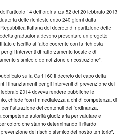
dell’articolo 14 dell’ordinanza 52 del 20 febbraio 2013,
uatoria delle richieste entro 240 giorni dalla
Repubblica Italiana del decreto di ripartizione delle
 predetta graduatoria devono presentare un progetto
litato e iscritto all’albo coerente con la richiesta
 per gli interventi di rafforzamento locale e di
ioramento sismico o demolizione e ricostruzione”.
pubblicato sulla Guri 160 il decreto del capo della
ni i finanziamenti per gli interventi di prevenzione del
a febbraio 2014 doveva rendere pubbliche le
anto, chiede “con immediatezza a chi di competenza, di
do per l’attuazione dei contenuti dell’ordinanza,
a competente autorità giudiziaria per valutare e
per coloro che stanno determinando il ritardo
prevenzione del rischio sismico del nostro territorio”.