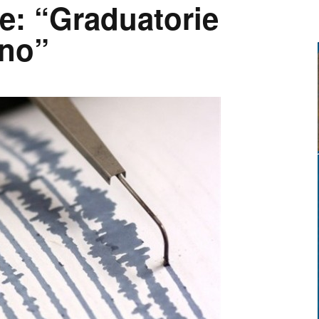
le: “Graduatorie
nno”