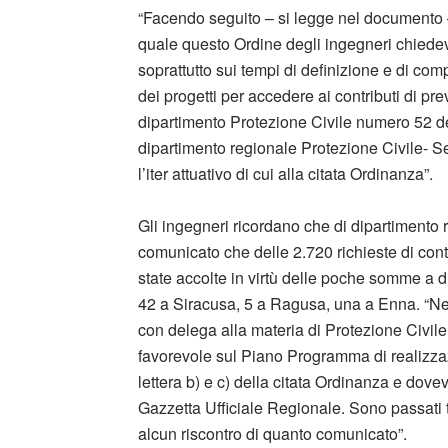
“Facendo seguito – si legge nel documento 
quale questo Ordine degli ingegneri chiedeva
soprattutto sui tempi di definizione e di co
dei progetti per accedere ai contributi di pr
dipartimento Protezione Civile numero 52 del
dipartimento regionale Protezione Civile- 
l’iter attuativo di cui alla citata Ordinanza”.
Gli ingegneri ricordano che di dipartimento r
comunicato che delle 2.720 richieste di contr
state accolte in virtù delle poche somme a 
42 a Siracusa, 5 a Ragusa, una a Enna. “Ne
con delega alla materia di Protezione Civile
favorevole sul Piano Programma di realizzazi
lettera b) e c) della citata Ordinanza e dove
Gazzetta Ufficiale Regionale. Sono passati tr
alcun riscontro di quanto comunicato”.