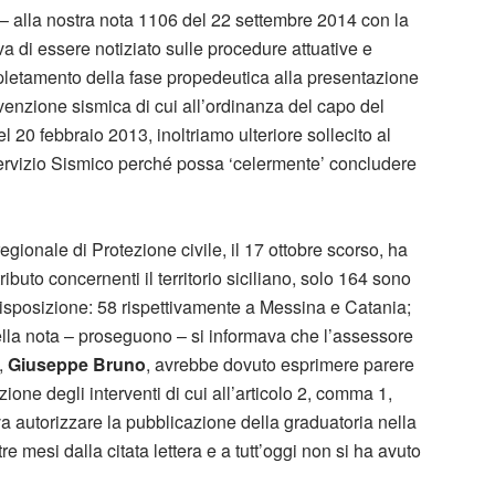
– alla nostra nota 1106 del 22 settembre 2014 con la
 di essere notiziato sulle procedure attuative e
mpletamento della fase propedeutica alla presentazione
evenzione sismica di cui all’ordinanza del capo del
 20 febbraio 2013, inoltriamo ulteriore sollecito al
Servizio Sismico perché possa ‘celermente’ concludere
egionale di Protezione civile, il 17 ottobre scorso, ha
ibuto concernenti il territorio siciliano, solo 164 sono
disposizione: 58 rispettivamente a Messina e Catania;
lla nota – proseguono – si informava che l’assessore
,
Giuseppe Bruno
, avrebbe dovuto esprimere parere
one degli interventi di cui all’articolo 2, comma 1,
va autorizzare la pubblicazione della graduatoria nella
e mesi dalla citata lettera e a tutt’oggi non si ha avuto