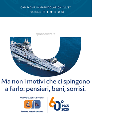
sponsorizzata