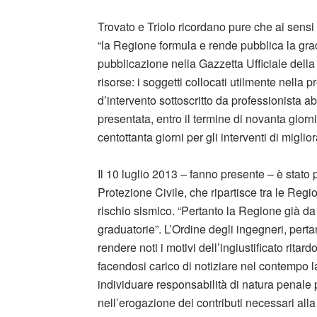
Trovato e Triolo ricordano pure che ai sensi 
“la Regione formula e rende pubblica la grad
pubblicazione nella Gazzetta Ufficiale della 
risorse: i soggetti collocati utilmente nella
d’intervento sottoscritto da professionista abi
presentata, entro il termine di novanta giorni
centottanta giorni per gli interventi di migl
Il 10 luglio 2013 – fanno presente – è stato 
Protezione Civile, che ripartisce tra le Regio
rischio sismico. “Pertanto la Regione già d
graduatorie”. L’Ordine degli ingegneri, pert
rendere noti i motivi dell’ingiustificato ritar
facendosi carico di notiziare nel contempo l
individuare responsabilità di natura penale 
nell’erogazione dei contributi necessari alla 