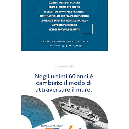
sponsorizzata