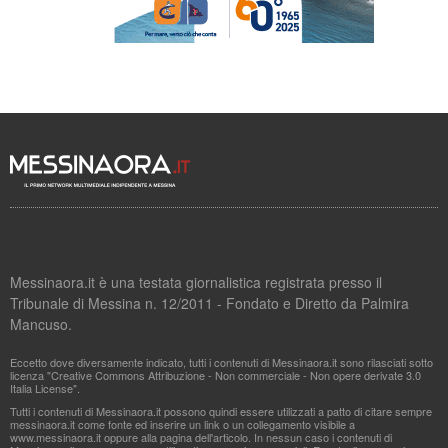
Messinaora.it è una testata giornalistica registrata presso il
Tribunale di Messina n. 12/2011 - Fondato e Diretto da Palmira
Mancuso.
Eccetto dove diversamente indicato, tutti i contenuti di Messinaora.it sono rilasciati sotto
licenza "Creative Commons Attribuzione - Non commerciale - Non opere derivate 3.0
Italia License".
Tutti i contenuti di Messinaora.it possono quindi essere utilizzati a patto di citare sempre
messinaora.it come fonte ed inserire un link o un collegamento visibile a
www.messinaora.it oppure alla pagina dell'articolo. In nessun caso i contenuti di