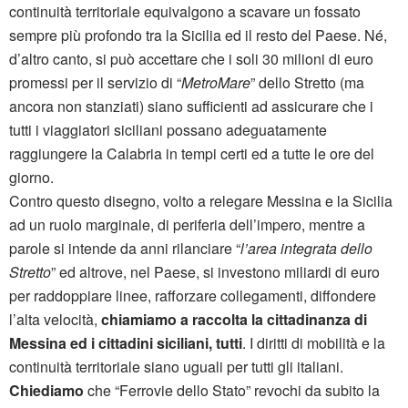
continuità territoriale equivalgono a scavare un fossato
sempre più profondo tra la Sicilia ed il resto del Paese. Né,
d’altro canto, si può accettare che i soli 30 milioni di euro
promessi per il servizio di “
MetroMare
” dello Stretto (ma
ancora non stanziati) siano sufficienti ad assicurare che i
tutti i viaggiatori siciliani possano adeguatamente
raggiungere la Calabria in tempi certi ed a tutte le ore del
giorno.
Contro questo disegno, volto a relegare Messina e la Sicilia
ad un ruolo marginale, di periferia dell’impero, mentre a
parole si intende da anni rilanciare “
l’area integrata dello
Stretto
” ed altrove, nel Paese, si investono miliardi di euro
per raddoppiare linee, rafforzare collegamenti, diffondere
l’alta velocità,
chiamiamo a raccolta la cittadinanza di
Messina ed i cittadini siciliani, tutti
. I diritti di mobilità e la
continuità territoriale siano uguali per tutti gli italiani.
Chiediamo
che “Ferrovie dello Stato” revochi da subito la