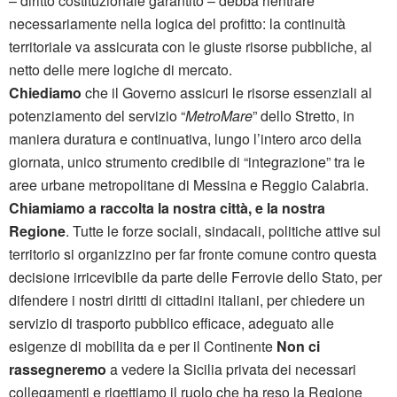
– diritto costituzionale garantito – debba rientrare
necessariamente nella logica del profitto: la continuità
territoriale va assicurata con le giuste risorse pubbliche, al
netto delle mere logiche di mercato.
Chiediamo
che il Governo assicuri le risorse essenziali al
potenziamento del servizio “
MetroMare
” dello Stretto, in
maniera duratura e continuativa, lungo l’intero arco della
giornata, unico strumento credibile di “integrazione” tra le
aree urbane metropolitane di Messina e Reggio Calabria.
Chiamiamo a raccolta la nostra città, e la nostra
Regione
. Tutte le forze sociali, sindacali, politiche attive sul
territorio si organizzino per far fronte comune contro questa
decisione irricevibile da parte delle Ferrovie dello Stato, per
difendere i nostri diritti di cittadini italiani, per chiedere un
servizio di trasporto pubblico efficace, adeguato alle
esigenze di mobilita da e per il Continente
Non ci
rassegneremo
a vedere la Sicilia privata dei necessari
collegamenti e rigettiamo il ruolo che ha reso la Regione