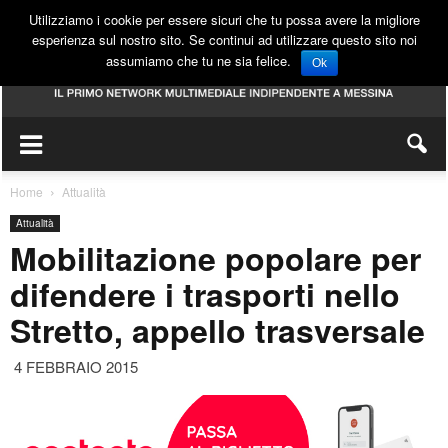
Utilizziamo i cookie per essere sicuri che tu possa avere la migliore
esperienza sul nostro sito. Se continui ad utilizzare questo sito noi
assumiamo che tu ne sia felice.
Ok
Home
Attualità
Attualità
Mobilitazione popolare per
difendere i trasporti nello
Stretto, appello trasversale
4 FEBBRAIO 2015