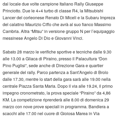
dal locale due volte campione Italiano Rally Giuseppe
Princiotto. Due le 4×4 turbo di classe R4, la Mitsubishi
Lancer del corleonese Renato Di Miceli e la Subaru Impreza
del calatino Maurizio Ciffo che avrà al suo fianco Massimo
Cambria. Altra “Mitsu” in versione gruppo N per l’equipaggio
messinese Angelo Di Dio e Giovanni Vinci.
Sabato 28 marzo le verifiche sportive e tecniche dalle 9.30
alle 13.00 a Gliaca di Piraino, presso il Palacultura “Don
Pino Puglisi”, sede anche di Direzione Gara e quartier
generale del rally. Parco partenza a Sant’Angelo di Brolo
dalle 17.30, mentre lo start della gara sarà alle 19.00 nella
centrale Piazza Santa Maria. Dopo il via alle 19.24, il primo
impegno cronometrato, la prova speciale “Piraino” da 4,86
KM. La competizione riprenderà alle 8.00 di domenica 29
marzo con nove prove speciali in programma. Bandiera a
scacchi alle 17.00 nel cuore di Gioiosa Marea in Via