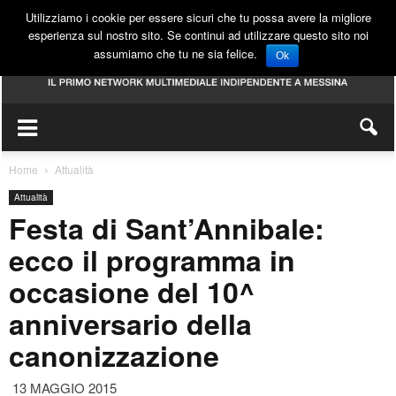
Utilizziamo i cookie per essere sicuri che tu possa avere la migliore
esperienza sul nostro sito. Se continui ad utilizzare questo sito noi
assumiamo che tu ne sia felice.
Ok
Home
Attualità
Attualità
Festa di Sant’Annibale:
ecco il programma in
occasione del 10^
anniversario della
canonizzazione
13 MAGGIO 2015