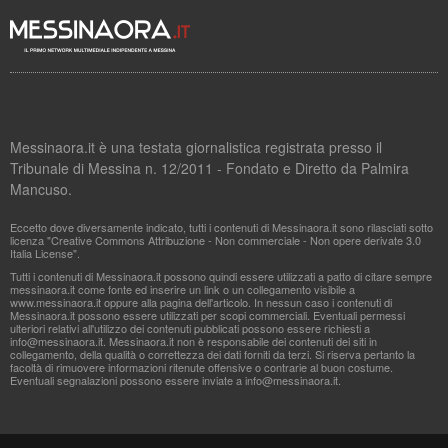
Messinaora.it è una testata giornalistica registrata presso il
Tribunale di Messina n. 12/2011 - Fondato e Diretto da Palmira
Mancuso.
Eccetto dove diversamente indicato, tutti i contenuti di Messinaora.it sono rilasciati sotto
licenza "Creative Commons Attribuzione - Non commerciale - Non opere derivate 3.0
Italia License".
Tutti i contenuti di Messinaora.it possono quindi essere utilizzati a patto di citare sempre
messinaora.it come fonte ed inserire un link o un collegamento visibile a
www.messinaora.it oppure alla pagina dell'articolo. In nessun caso i contenuti di
Messinaora.it possono essere utilizzati per scopi commerciali. Eventuali permessi
ulteriori relativi all'utilizzo dei contenuti pubblicati possono essere richiesti a
info@messinaora.it
. Messinaora.it non è responsabile dei contenuti dei siti in
collegamento, della qualità o correttezza dei dati forniti da terzi. Si riserva pertanto la
facoltà di rimuovere informazioni ritenute offensive o contrarie al buon costume.
Eventuali segnalazioni possono essere inviate a
info@messinaora.it
.