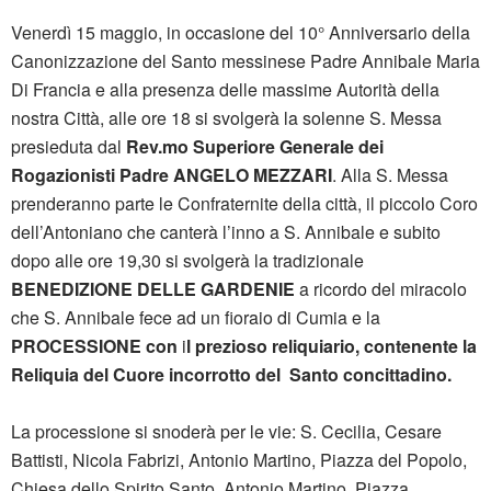
Venerdì 15 maggio, in occasione del 10° Anniversario della
Canonizzazione del Santo messinese Padre Annibale Maria
Di Francia e alla presenza delle massime Autorità della
nostra Città, alle ore 18 si svolgerà la solenne S. Messa
presieduta dal
Rev.mo Superiore Generale dei
Rogazionisti Padre ANGELO MEZZARI
. Alla S. Messa
prenderanno parte le Confraternite della città, il piccolo Coro
dell’Antoniano che canterà l’inno a S. Annibale e subito
dopo alle ore 19,30 si svolgerà la tradizionale
BENEDIZIONE DELLE GARDENIE
a ricordo del miracolo
che S. Annibale fece ad un fioraio di Cumia e la
PROCESSIONE con
i
l prezioso reliquiario, contenente la
Reliquia del Cuore incorrotto del Santo concittadino.
La processione si snoderà per le vie: S. Cecilia, Cesare
Battisti, Nicola Fabrizi, Antonio Martino, Piazza del Popolo,
Chiesa dello Spirito Santo, Antonio Martino, Piazza