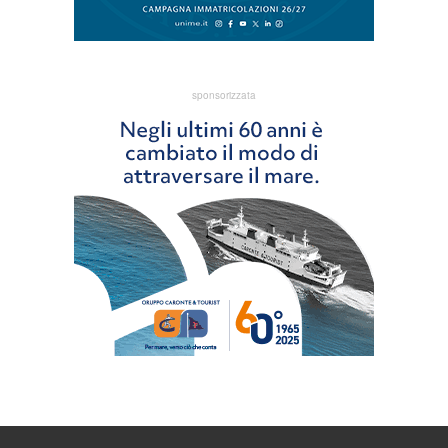
sponsorizzata