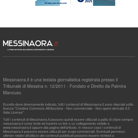
Messinaora.it è una testata giornalistica registrata presso il
Tribunale di Messina n. 12/2011 - Fondato e Diretto da Palmira
Mancuso.
Eccetto dove diversamente indicato, tutti i contenuti di Messinaora.it sono rilasciati sotto
licenza "Creative Commons Attribuzione - Non commerciale - Non opere derivate 3.0
Italia License".
Tutti i contenuti di Messinaora.it possono quindi essere utilizzati a patto di citare sempre
messinaora.it come fonte ed inserire un link o un collegamento visibile a
www.messinaora.it oppure alla pagina dell'articolo. In nessun caso i contenuti di
Messinaora.it possono essere utilizzati per scopi commerciali. Eventuali permessi
ulteriori relativi all'utilizzo dei contenuti pubblicati possono essere richiesti a