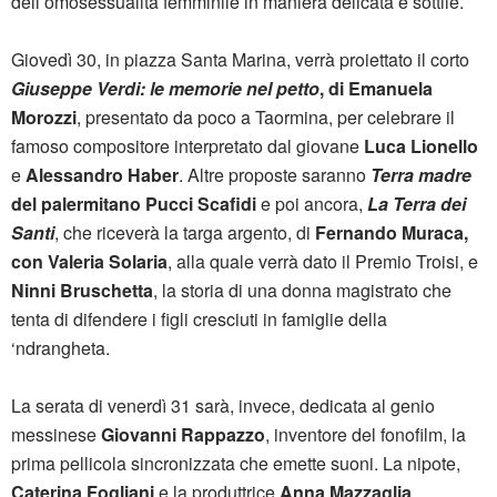
dell’omosessualità femminile in maniera delicata e sottile.
Giovedì 30, in piazza Santa Marina, verrà proiettato il corto
Giuseppe Verdi: le memorie nel petto
, di Emanuela
Morozzi
, presentato da poco a Taormina, per celebrare il
famoso compositore interpretato dal giovane
Luca Lionello
e
Alessandro Haber
. Altre proposte saranno
Terra madre
del palermitano Pucci Scafidi
e poi ancora,
La Terra dei
Santi
, che riceverà la targa argento,
di
Fernando Muraca,
con Valeria Solaria
, alla quale verrà dato il Premio Troisi, e
Ninni Bruschetta
, la storia di una donna magistrato che
tenta di difendere i figli cresciuti in famiglie della
‘ndrangheta.
La serata di venerdì 31 sarà, invece, dedicata al genio
messinese
Giovanni Rappazzo
, inventore del fonofilm, la
prima pellicola sincronizzata che emette suoni. La nipote,
Caterina Fogliani
e la produttrice
Anna Mazzaglia