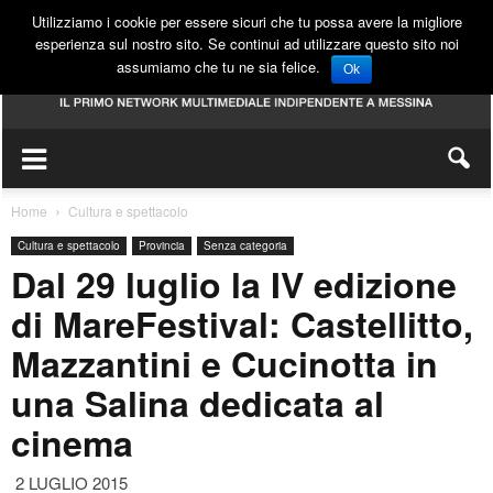
Utilizziamo i cookie per essere sicuri che tu possa avere la migliore
esperienza sul nostro sito. Se continui ad utilizzare questo sito noi
assumiamo che tu ne sia felice.
Ok
Home
Cultura e spettacolo
Cultura e spettacolo
Provincia
Senza categoria
Dal 29 luglio la IV edizione
di MareFestival: Castellitto,
Mazzantini e Cucinotta in
una Salina dedicata al
cinema
2 LUGLIO 2015