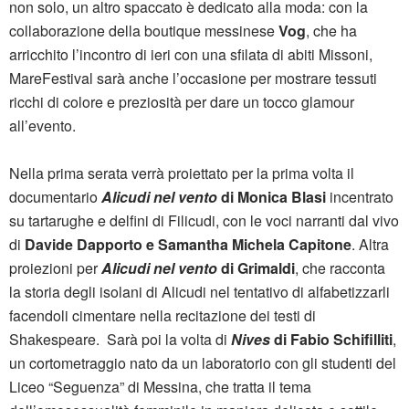
non solo, un altro spaccato è dedicato alla moda: con la
collaborazione della boutique messinese
Vog
, che ha
arricchito l’incontro di ieri con una sfilata di abiti Missoni,
MareFestival sarà anche l’occasione per mostrare tessuti
ricchi di colore e preziosità per dare un tocco glamour
all’evento.
Nella prima serata verrà proiettato per la prima volta il
documentario
Alicudi nel vento
di Monica Blasi
incentrato
su tartarughe e delfini di Filicudi, con le voci narranti dal vivo
di
Davide Dapporto e Samantha Michela Capitone
. Altra
proiezioni per
Alicudi nel vento
di Grimaldi
, che racconta
la storia degli isolani di Alicudi nel tentativo di alfabetizzarli
facendoli cimentare nella recitazione dei testi di
Shakespeare. Sarà poi la volta di
Nives
di Fabio Schifilliti
,
un cortometraggio nato da un laboratorio con gli studenti del
Liceo “Seguenza” di Messina, che tratta il tema