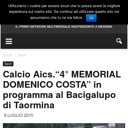
Utilizziamo i cookie per essere sicuri che tu possa avere la migliore
esperienza sul nostro sito. Se continui ad utilizzare questo sito noi
assumiamo che tu ne sia felice.
Ok
Home
Sport
Sport
Calcio Aics.“4° MEMORIAL
DOMENICO COSTA” in
programma al Bacigalupo
di Taormina
9 LUGLIO 2015