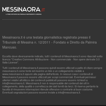
Messinaora.it è una testata giornalistica registrata presso il
Tribunale di Messina n. 12/2011 - Fondato e Diretto da Palmira
Mancuso.
Eccetto dove diversamente indicato, tutti i contenuti di Messinaora.it sono rilasciati sotto
licenza "Creative Commons Attribuzione - Non commerciale - Non opere derivate 3.0
Italia License".
Tutti i contenuti di Messinaora.it possono quindi essere utilizzati a patto di citare sempre
messinaora.it come fonte ed inserire un link o un collegamento visibile a
www.messinaora.it oppure alla pagina dell'articolo. In nessun caso i contenuti di
Messinaora.it possono essere utilizzati per scopi commerciali. Eventuali permessi
ulteriori relativi all'utilizzo dei contenuti pubblicati possono essere richiesti a
info@messinaora.it
. Messinaora.it non è responsabile dei contenuti dei siti in
collegamento, della qualità o correttezza dei dati forniti da terzi. Si riserva pertanto la
facoltà di rimuovere informazioni ritenute offensive o contrarie al buon costume.
Eventuali segnalazioni possono essere inviate a
info@messinaora.it
.