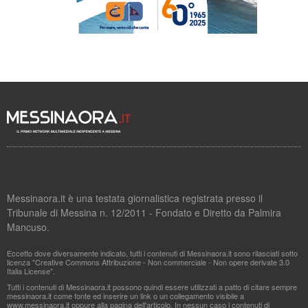
Messinaora.it è una testata giornalistica registrata presso il
Tribunale di Messina n. 12/2011 - Fondato e Diretto da Palmira
Mancuso.
Eccetto dove diversamente indicato, tutti i contenuti di Messinaora.it sono rilasciati sotto
licenza "Creative Commons Attribuzione - Non commerciale - Non opere derivate 3.0
Italia License".
Tutti i contenuti di Messinaora.it possono quindi essere utilizzati a patto di citare sempre
messinaora.it come fonte ed inserire un link o un collegamento visibile a
www.messinaora.it oppure alla pagina dell'articolo. In nessun caso i contenuti di