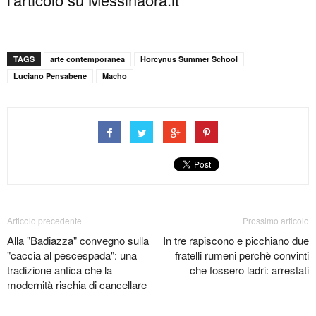
TAGS
arte contemporanea
Horcynus Summer School
Luciano Pensabene
Macho
Articolo precedente
Prossimo articolo
Alla "Badiazza" convegno sulla
In tre rapiscono e picchiano due
"caccia al pescespada": una
fratelli rumeni perchè convinti
tradizione antica che la
che fossero ladri: arrestati
modernità rischia di cancellare