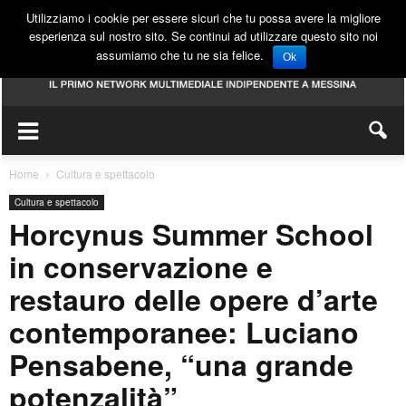
Utilizziamo i cookie per essere sicuri che tu possa avere la migliore
esperienza sul nostro sito. Se continui ad utilizzare questo sito noi
assumiamo che tu ne sia felice.
Ok
Home
Cultura e spettacolo
Cultura e spettacolo
Horcynus Summer School
in conservazione e
restauro delle opere d’arte
contemporanee: Luciano
Pensabene, “una grande
potenzalità”