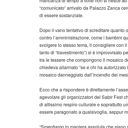
mancanza di tempo a volte non si riesce ad 
“comunicato” arrivato da Palazzo Zanca ce
di essere sostanziate.
Dopo il vano tentativo di screditare quanto o
contro l’amministrazione, come i bambini qu
svolgere lo stesso tema, il consigliere con 
tanto di “travestimento”) si è improvvisato p
tra le tessere che compongono il mosaico de
chiedeva allarmato “se e chi ha autorizzato 
mosaico danneggiato dall’incendio dei mesi s
Ecco che a rispondere è direttamente l’assess
agevolare gli organizzatori del Sabir Fest c
di altissimo respiro culturale e soprattutto 
essere paragonato a qualsivoglia, seppur me
“Smentiamo in maniera assoluta che siano st