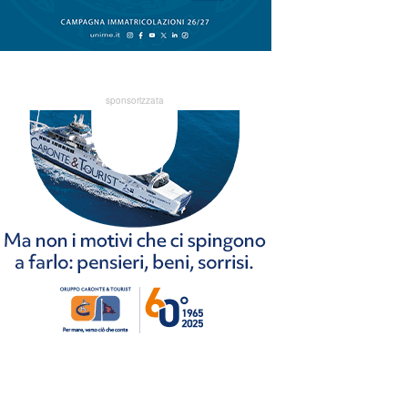
sponsorizzata