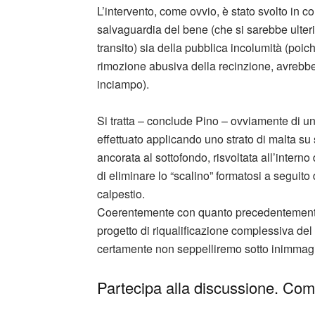
L’intervento, come ovvio, è stato svolto in co
salvaguardia del bene (che si sarebbe ulter
transito) sia della pubblica incolumità (poi
rimozione abusiva della recinzione, avrebbe
inciampo).
Si tratta – conclude Pino – ovviamente di un
effettuato applicando uno strato di malta su 
ancorata al sottofondo, risvoltata all’intern
di eliminare lo “scalino” formatosi a seguito 
calpestio.
Coerentemente con quanto precedentemente 
progetto di riqualificazione complessiva del 
certamente non seppelliremo sotto inimmagin
Partecipa alla discussione. Comm