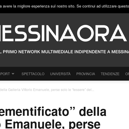
a avere la migliore esperienza sul nostro sito. Se continui ad utilizzare quest
SPORT
SPETTACOLO
UNIVERSITÀ
PROVINCIA
TENDENZE
O
ella Galleria Vittorio Emanuele, perse solo le “tessere” del...
mentificato” della
io Emanuele, perse