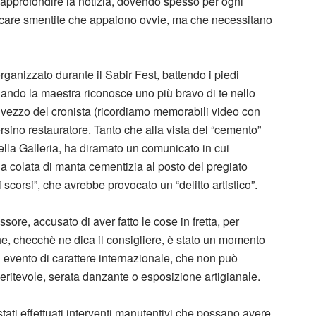
approfondire la notizia, dovendo spesso per ogni
rcare smentite che appaiono ovvie, ma che necessitano
rganizzato durante il Sabir Fest, battendo i piedi
ando la maestra riconosce uno più bravo di te nello
il vezzo del cronista (ricordiamo memorabili video con
ersino restauratore. Tanto che alla vista del “cemento”
lla Galleria, ha diramato un comunicato in cui
la colata di manta cementizia al posto del pregiato
corsi”, che avrebbe provocato un “delitto artistico”.
ore, accusato di aver fatto le cose in fretta, per
he, checchè ne dica il consigliere, è stato un momento
un evento di carattere internazionale, che non può
ritevole, serata danzante o esposizione artigianale.
ati effettuati interventi manutentivi che possano avere