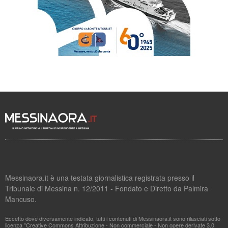
Messinaora.it è una testata giornalistica registrata presso il
Tribunale di Messina n. 12/2011 - Fondato e Diretto da Palmira
Mancuso.
Eccetto dove diversamente indicato, tutti i contenuti di Messinaora.it sono rilasciati sotto
licenza "Creative Commons Attribuzione - Non commerciale - Non opere derivate 3.0