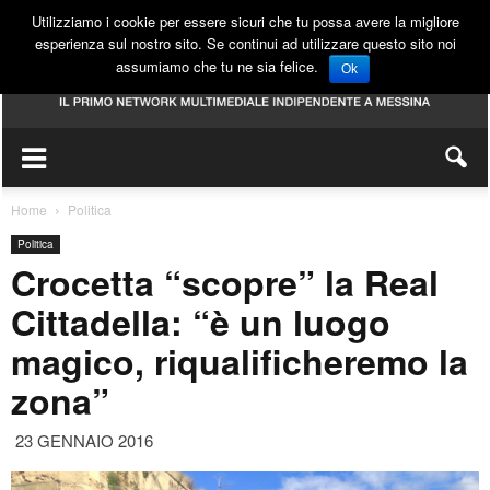
Utilizziamo i cookie per essere sicuri che tu possa avere la migliore
esperienza sul nostro sito. Se continui ad utilizzare questo sito noi
assumiamo che tu ne sia felice.
Ok
Home
Politica
Politica
Crocetta “scopre” la Real
Cittadella: “è un luogo
magico, riqualificheremo la
zona”
23 GENNAIO 2016