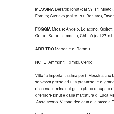
MESSINA
Berardi; Ionut (dal 39′ s.t. Mileto
Fornito; Gustavo (dal 32′ s.t. Barilaro), Tava
FOGGIA
Micale; Angelo, Loiacono, Gigliotti,
Gerbo; Sarno, Iemmello, Chiricò (dal 27′ s.t.
ARBITRO
Morreale di Roma 1
NOTE Ammoniti Fornito, Gerbo
Vittoria importantissima per il Messina che 
salvezza grazie ad una prestazione di grand
di scena, decisa dal gol in pieno recupero 
difensore Ionut e dalla marcatura di Luca Mar
Arcidiacono. Vittoria dedicata alla piccola 