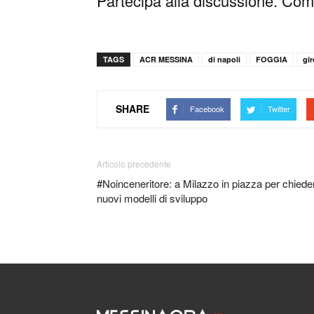
Partecipa alla discussione. Comm
TAGS
ACR MESSINA
di napoli
FOGGIA
gi
SHARE
Facebook
Twitter
Articolo precedente
#Noinceneritore: a Milazzo in piazza per chiede
nuovi modelli di sviluppo