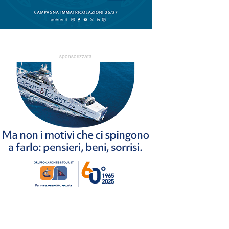
sponsorizzata