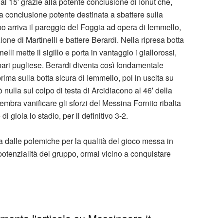
al 15′ grazie alla potente conclusione di Ionut che,
a conclusione potente destinata a sbattere sulla
o arriva il pareggio del Foggia ad opera di Iemmello,
ione di Martinelli e battere Berardi. Nella ripresa botta
elli mette il sigillo e porta in vantaggio i giallorossi,
pari pugliese. Berardi diventa così fondamentale
rima sulla botta sicura di Iemmello, poi in uscita su
nulla sul colpo di testa di Arcidiacono al 46′ della
mbra vanificare gli sforzi del Messina Fornito ribalta
 gioia lo stadio, per il definitivo 3-2.
ta dalle polemiche per la qualità del gioco messa in
otenzialità del gruppo, ormai vicino a conquistare