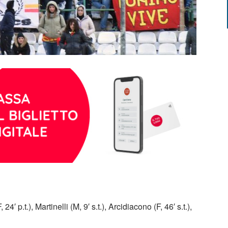
24′ p.t.), Martinelli (M, 9′ s.t.), Arcidiacono (F, 46′ s.t.),