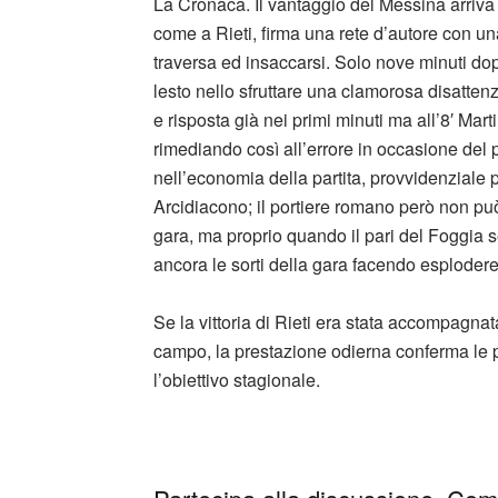
La Cronaca. Il vantaggio del Messina arriva 
come a Rieti, firma una rete d’autore con un
traversa ed insaccarsi. Solo nove minuti dop
lesto nello sfruttare una clamorosa disattenz
e risposta già nei primi minuti ma all’8′ Martin
rimediando così all’errore in occasione del 
nell’economia della partita, provvidenziale p
Arcidiacono; il portiere romano però non può 
gara, ma proprio quando il pari del Foggia se
ancora le sorti della gara facendo esplodere di
Se la vittoria di Rieti era stata accompagna
campo, la prestazione odierna conferma le p
l’obiettivo stagionale.