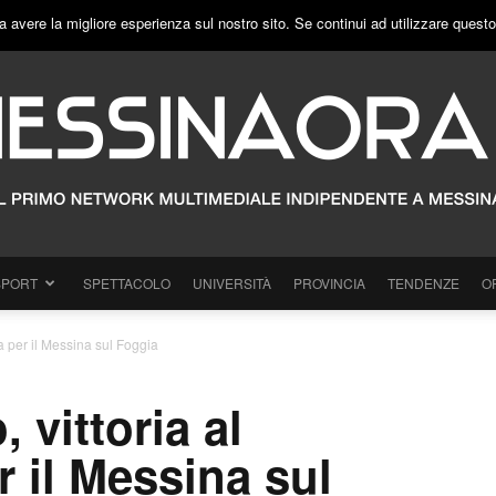
a avere la migliore esperienza sul nostro sito. Se continui ad utilizzare quest
SPORT
SPETTACOLO
UNIVERSITÀ
PROVINCIA
TENDENZE
O
a per il Messina sul Foggia
 vittoria al
 il Messina sul