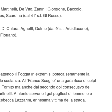
), Martinelli, De Vito, Zanini; Giorgione, Baccolo,
res, Scardina (dal 41′ s.t. Gi Russo).
 Di Chiara; Agnelli, Quinto (dal 9′ s.t. Arcidiacono),
 Floriano).
battendo il Foggia in extremis ipoteca seriamente la
e sostanza. Al “Franco Scoglio” una gara ricca di colpi
di Fornito ma anche dal secondo gol consecutivo del
tinelli. A niente servono i gol pugliesi di Iemmello e
Rebecca Lazzarini, ennesima vittima della strada.