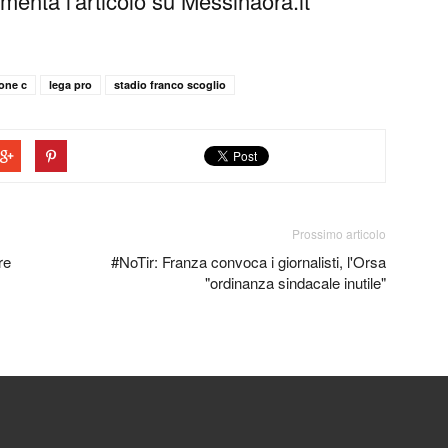
enta l'articolo su Messinaora.it
rone c
lega pro
stadio franco scoglio
Prossimo articolo
re
#NoTir: Franza convoca i giornalisti, l'Orsa
"ordinanza sindacale inutile"