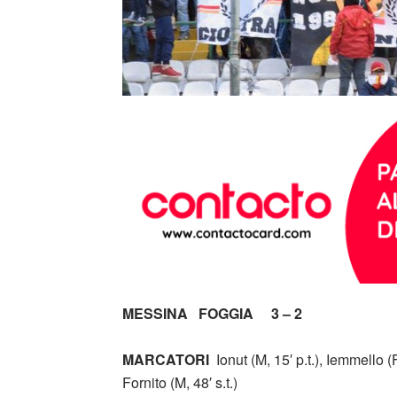
MESSINA
FOGGIA 3 – 2
MARCATORI
Ionut (M, 15′ p.t.), Iemmello (F, 
Fornito (M, 48′ s.t.)