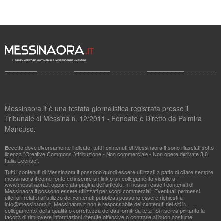
Messinaora.it è una testata giornalistica registrata presso il
Tribunale di Messina n. 12/2011 - Fondato e Diretto da Palmira
Mancuso.
Eccetto dove diversamente indicato, tutti i contenuti di Messinaora.it sono rilasciati sotto
licenza "Creative Commons Attribuzione - Non commerciale - Non opere derivate 3.0
Italia License".
Tutti i contenuti di Messinaora.it possono quindi essere utilizzati a patto di citare sempre
messinaora.it come fonte ed inserire un link o un collegamento visibile a
www.messinaora.it oppure alla pagina dell'articolo. In nessun caso i contenuti di
Messinaora.it possono essere utilizzati per scopi commerciali. Eventuali permessi
ulteriori relativi all'utilizzo dei contenuti pubblicati possono essere richiesti a
info@messinaora.it
. Messinaora.it non è responsabile dei contenuti dei siti in
collegamento, della qualità o correttezza dei dati forniti da terzi. Si riserva pertanto la
facoltà di rimuovere informazioni ritenute offensive o contrarie al buon costume.