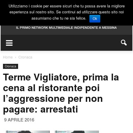
Utilizziamo i cookie per essere sicuri che tu possa avere la migliore
esperienza sul nostro sito. Se continui ad utilizzare questo sito noi
assumiamo che tu ne sia felice.
Ok
Home
Cronaca
Cronaca
Terme Vigliatore, prima la
cena al ristorante poi
l’aggressione per non
pagare: arrestati
9 APRILE 2016