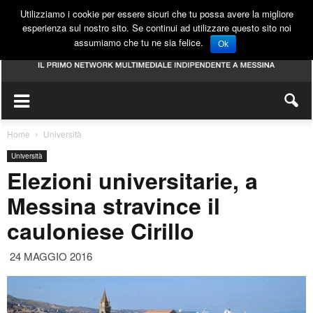
Utilizziamo i cookie per essere sicuri che tu possa avere la migliore
esperienza sul nostro sito. Se continui ad utilizzare questo sito noi
assumiamo che tu ne sia felice.
Ok
Home
Università
Università
Elezioni universitarie, a
Messina stravince il
cauloniese Cirillo
24 MAGGIO 2016