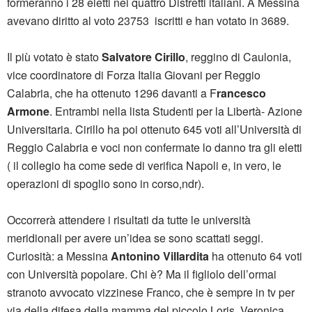
formeranno i 28 eletti nei quattro Distretti italiani. A Messina
avevano diritto al voto 23753 iscritti e han votato in 3689.
Il più votato è stato
Salvatore Cirillo
, reggino di Caulonia,
vice coordinatore di Forza Italia Giovani per Reggio
Calabria, che ha ottenuto 1296 davanti a F
rancesco
Armone
. Entrambi nella lista Studenti per la Libertà- Azione
Universitaria. Cirillo ha poi ottenuto 645 voti all’Università di
Reggio Calabria e voci non confermate lo danno tra gli eletti
( il collegio ha come sede di verifica Napoli e, in vero, le
operazioni di spoglio sono in corso,ndr).
Occorrerà attendere i risultati da tutte le università
meridionali per avere un’idea se sono scattati seggi.
Curiosità: a Messina
Antonino Villardita
ha ottenuto 64 voti
con Università popolare. Chi è? Ma il figliolo dell’ormai
stranoto avvocato vizzinese Franco, che è sempre in tv per
via della difesa della mamma del piccolo Loris, Veronica