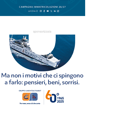
sponsorizzata