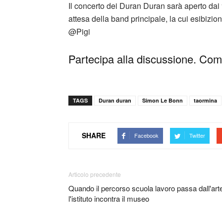
Il concerto dei Duran Duran sarà aperto dai
attesa della band principale, la cui esibizio
@Pigi
Partecipa alla discussione. Comm
TAGS
Duran duran
Simon Le Bonn
taormina
SHARE
Facebook
Twitter
Articolo precedente
Quando il percorso scuola lavoro passa dall'art
l'istituto incontra il museo