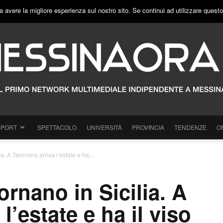
a avere la migliore esperienza sul nostro sito. Se continui ad utilizzare quest
SPORT
SPETTACOLO
UNIVERSITÀ
PROVINCIA
TENDENZE
O
a. A Taormina arriva l’estate e ha...
ornano in Sicilia. A
l’estate e ha il viso