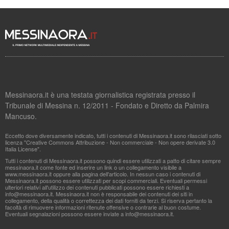
Messinaora.it è una testata giornalistica registrata presso il
Tribunale di Messina n. 12/2011 - Fondato e Diretto da Palmira
Mancuso.
Eccetto dove diversamente indicato, tutti i contenuti di Messinaora.it sono rilasciati sotto
licenza "Creative Commons Attribuzione - Non commerciale - Non opere derivate 3.0
Italia License".
Tutti i contenuti di Messinaora.it possono quindi essere utilizzati a patto di citare sempre
messinaora.it come fonte ed inserire un link o un collegamento visibile a
www.messinaora.it oppure alla pagina dell'articolo. In nessun caso i contenuti di
Messinaora.it possono essere utilizzati per scopi commerciali. Eventuali permessi
ulteriori relativi all'utilizzo dei contenuti pubblicati possono essere richiesti a
info@messinaora.it
. Messinaora.it non è responsabile dei contenuti dei siti in
collegamento, della qualità o correttezza dei dati forniti da terzi. Si riserva pertanto la
facoltà di rimuovere informazioni ritenute offensive o contrarie al buon costume.
Eventuali segnalazioni possono essere inviate a
info@messinaora.it
.