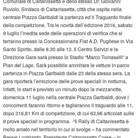
Comunale di Caltanissetta e dello stesso Dr. Giovanni
Ruvolo, Sindaco di Caltanissetta, città che ospita nella
centrale Piazza Garibaldi la partenza ed il Traguardo finale
della competizione. Tra le novità dell’edizione 2016, sabato
9 luglio l’inedita sede delle operazioni di verifica che si
terranno presso la Concessionaria Fiat A.D. Pugliese in Via
Santo Spirito, dalle 8.30 alle 13. Il Centro Servizi e la
Direzione Gara sarà presso lo Stadio “Marco Tomaselli” a
Pian del Lago. Sarà possibile ammirare le vetture in parco
partenza in Piazza Garibaldi dalle 23 della stessa sera. La
gara riporterà l’emozione delle prove speciali in notturna,
infatti, lo start è previsto un minuto dopo la mezzanotte,
domenica 11 luglio nella centrale Piazza Garibaldi, dove i
concorrenti faranno ritorno e taglieranno il traguardo alle 11,
dopo 316,81 Km di competizione, di cui 63,96 articolati sulle
9 prove speciali in programma. -“Il Rally di Caltanissetta è
molto amato nel territorio in cui si svolge – ha commentato
Beppe Lombardo, Presidente Caltanissetta Corse – lo