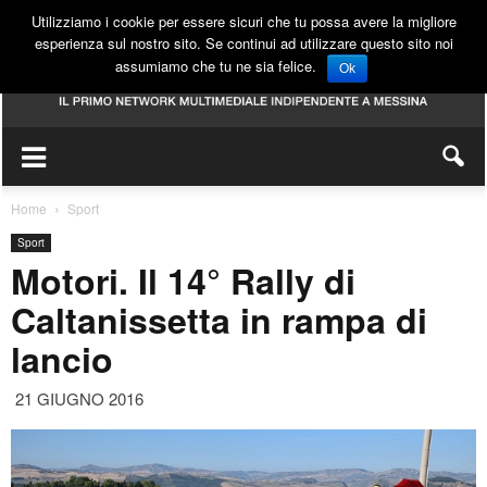
Utilizziamo i cookie per essere sicuri che tu possa avere la migliore
esperienza sul nostro sito. Se continui ad utilizzare questo sito noi
assumiamo che tu ne sia felice.
Ok
Home
Sport
Sport
Motori. Il 14° Rally di
Caltanissetta in rampa di
lancio
21 GIUGNO 2016