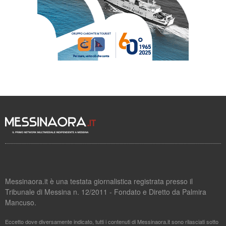
Messinaora.it è una testata giornalistica registrata presso il
Tribunale di Messina n. 12/2011 - Fondato e Diretto da Palmira
Mancuso.
Eccetto dove diversamente indicato, tutti i contenuti di Messinaora.it sono rilasciati sotto