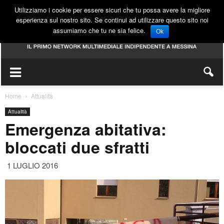
Utilizziamo i cookie per essere sicuri che tu possa avere la migliore
esperienza sul nostro sito. Se continui ad utilizzare questo sito noi
assumiamo che tu ne sia felice.
Ok
Home
Attualità
Attualità
Emergenza abitativa:
bloccati due sfratti
1 LUGLIO 2016