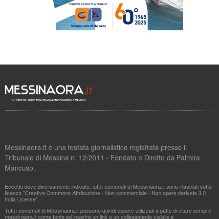
Messinaora.it è una testata giornalistica registrata presso il
Tribunale di Messina n. 12/2011 - Fondato e Diretto da Palmira
Mancuso.
Eccetto dove diversamente indicato, tutti i contenuti di Messinaora.it sono rilasciati sotto
licenza "Creative Commons Attribuzione - Non commerciale - Non opere derivate 3.0
Italia License".
Tutti i contenuti di Messinaora.it possono quindi essere utilizzati a patto di citare sempre
messinaora.it come fonte ed inserire un link o un collegamento visibile a