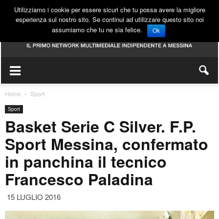
Utilizziamo i cookie per essere sicuri che tu possa avere la migliore
esperienza sul nostro sito. Se continui ad utilizzare questo sito noi
assumiamo che tu ne sia felice.
Ok
Home
Sport
Sport
Basket Serie C Silver. F.P.
Sport Messina, confermato
in panchina il tecnico
Francesco Paladina
15 LUGLIO 2016