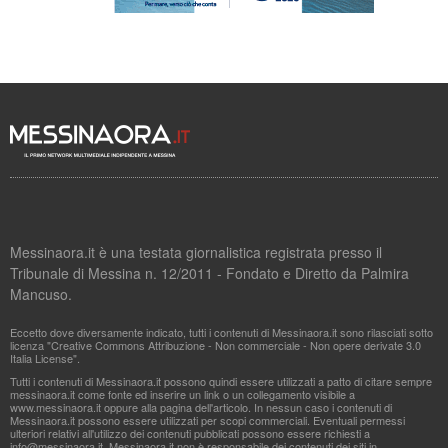
Messinaora.it è una testata giornalistica registrata presso il
Tribunale di Messina n. 12/2011 - Fondato e Diretto da Palmira
Mancuso.
Eccetto dove diversamente indicato, tutti i contenuti di Messinaora.it sono rilasciati sotto
licenza "Creative Commons Attribuzione - Non commerciale - Non opere derivate 3.0
Italia License".
Tutti i contenuti di Messinaora.it possono quindi essere utilizzati a patto di citare sempre
messinaora.it come fonte ed inserire un link o un collegamento visibile a
www.messinaora.it oppure alla pagina dell'articolo. In nessun caso i contenuti di
Messinaora.it possono essere utilizzati per scopi commerciali. Eventuali permessi
ulteriori relativi all'utilizzo dei contenuti pubblicati possono essere richiesti a
info@messinaora.it
. Messinaora.it non è responsabile dei contenuti dei siti in