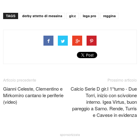
TAGS
derby sttetto di messina
gir.c
lega pro
reggina
Articolo precedente
Prossimo articolo
Gianni Celeste, Clementino e
Calcio Serie D gir.I 1°turno - Due
Mirkomiro cantano le periferie
Torri, inizio con scivolone
(video)
interno. Igea Virtus, buon
pareggio a Sarno. Rende, Turris
e Cavese in evidenza
sponsorizzata