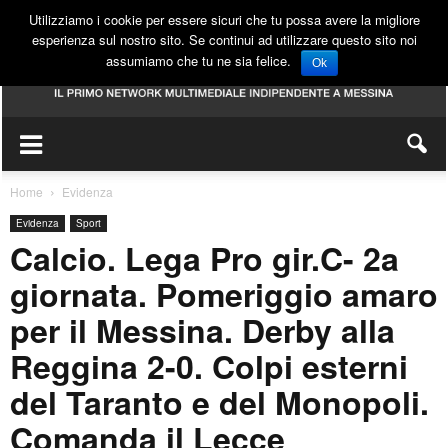
Utilizziamo i cookie per essere sicuri che tu possa avere la migliore
esperienza sul nostro sito. Se continui ad utilizzare questo sito noi
assumiamo che tu ne sia felice.
Ok
Home
Evidenza
Evidenza
Sport
Calcio. Lega Pro gir.C- 2a
giornata. Pomeriggio amaro
per il Messina. Derby alla
Reggina 2-0. Colpi esterni
del Taranto e del Monopoli.
Comanda il Lecce