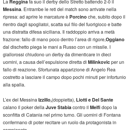
La
Reggina
fa suo il derby dello Stretto battendo 2-0 il
Messina
. Entrambe le reti del match sono arrivate nella
ripresa: ad aprire le marcature è
Porcino
che, subito dopo il
rientro dagli spogliatoi, scatta sul filo del fuorigioco e batte
una distratta difesa siciliana. Il raddoppio arriva a metà
frazione: fallo di mano poco dentro l’area di rigore,
Oggiano
dal dischetto piega le mani a Russo con un missile. I
giallorossi chiudono un derby da dimenticare in dieci
uomini, a causa dell’espulsione diretta di
Milinkovic
per un
fallo di reazione. Sfortunata apparizione di Angelo Rea
costretto a lasciare il campo dopo pochi minuti per infortunio
alla spalla.
L’ex del Messina
Izzillo,
(doppietta),
Liotti e Del Sante
calano il poker della
Juve Stabia
contro il
Melfi
dopo la
sconfitta di Catania nel primo turno. Gli uomini di Fontana
confermano di poter recitare un ruolo da protagonista in
campionato.