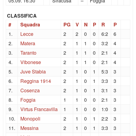
05.09. 16:30
Siracusa
–
Foggia
CLASSIFICA
#
Squadra
PG
V
N
P
R
P
1.
Lecce
2
2
0
0
6:2
6
2.
Matera
2
1
1
0
3:2
4
3.
Taranto
2
1
1
0
2:1
4
4.
Vibonese
2
1
1
0
2:1
4
5.
Juve Stabia
2
1
0
1
5:3
3
6.
Reggina 1914
2
1
0
1
3:3
3
7.
Cosenza
2
1
0
1
3:1
3
8.
Foggia
1
1
0
0
2:1
3
9.
Virtus Francavilla
1
1
0
0
1:0
3
10.
Monopoli
2
1
0
1
2:2
3
11.
Messina
2
1
0
1
3:3
3