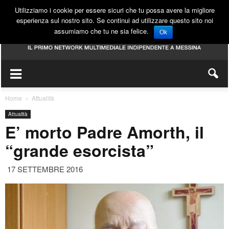
Utilizziamo i cookie per essere sicuri che tu possa avere la migliore
esperienza sul nostro sito. Se continui ad utilizzare questo sito noi
assumiamo che tu ne sia felice.
Ok
Home
Attualità
Attualità
E’ morto Padre Amorth, il
“grande esorcista”
17 SETTEMBRE 2016