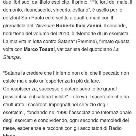
due libri suoi dal titolo esplicito. Il primo, “Più forti del male. Il
demonio, riconoscerlo, vincerlo, evitarlo”, è uscito per le
edizioni San Paolo ed è scritto a quattro mani con il
giornalista dell’
Avvenire
Roberto Italo Zanini
. Il secondo,
riedizione del volume del 2010, è “Memorie di un esorcista.
La mia vita in lotta contro Satana” (Piemme), firmato questa
volta con
Marco Tosatti
, vaticanista del quotidiano
La
Stampa
.
“Satana
fa credere che l’
Inferno
non c’è, che il peccato non
esiste ma è solo un’
esperienza
in più da fare.
Concupiscenza, successo e potere
sono le tre grandi
passioni
su cui satana insiste” – diceva il sacerdote che ha
strutturato i sacerdoti impegnati nel servizio degli
esorcismi, fondando nel 1990 l’associazione internazionale
degli esorcisti e condividendo, ogni secondo mercoledì del
mese, esperienze e racconti con gli ascoltatori di Radio
Maria.