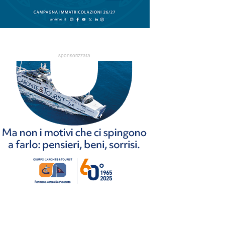
sponsorizzata