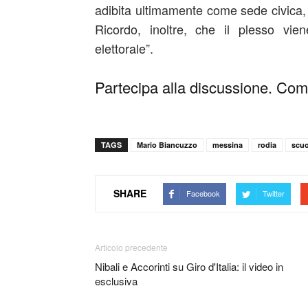
adibita ultimamente come sede civica,
Ricordo, inoltre, che il plesso vie
elettorale”.
Partecipa alla discussione. Comm
TAGS
Mario Biancuzzo
messina
rodia
scuo
SHARE
Facebook
Twitter
Articolo precedente
Nibali e Accorinti su Giro d'Italia: il video in
esclusiva