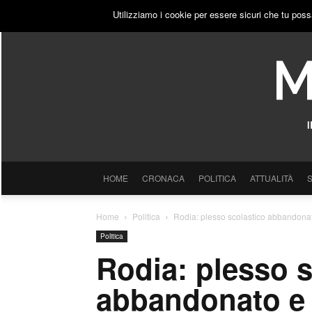
SABATO, 8 AGOSTO 2026
ACCEDI
PUBBLICITÀ
Utilizziamo i cookie per essere sicuri che tu poss
HOME
CRONACA
POLITICA
ATTUALITÀ
Home
Politica
Rodia: plesso scolastico abbandonat
Politica
Rodia: plesso s
abbandonato e 