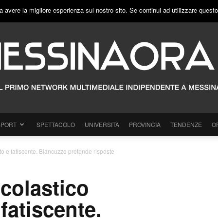
a avere la migliore esperienza sul nostro sito. Se continui ad utilizzare quest
SPORT
SPETTACOLO
UNIVERSITÀ
PROVINCIA
TENDENZE
O
o e fatiscente. Biancuzzo pretende risposte
colastico
fatiscente.